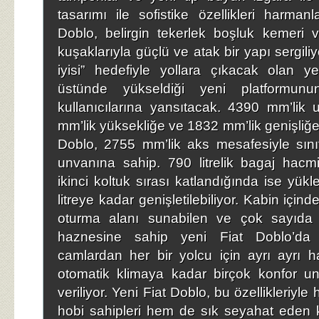
tasarımı ile sofistike özellikleri harman
Doblo, belirgin tekerlek boşluk kemeri 
kuşaklarıyla güçlü ve atak bir yapı sergiliy
iyisi” hedefiyle yollara çıkacak olan y
üstünde yükseldiği yeni platformunun
kullanıcılarına yansıtacak. 4390 mm’lik
mm’lik yüksekliğe ve 1832 mm’lik genişliğe
Doblo, 2755 mm’lik aks mesafesiyle sını
unvanına sahip. 790 litrelik bagaj hacm
ikinci koltuk sırası katlandığında ise yük
litreye kadar genişletilebiliyor. Kabin için
oturma alanı sunabilen ve çok sayıda
haznesine sahip yeni Fiat Doblo’da e
camlardan her bir yolcu için ayrı ayrı h
otomatik klimaya kadar birçok konfor u
veriliyor. Yeni Fiat Doblo, bu özellikleriyl
hobi sahipleri hem de sık seyahat eden kiş