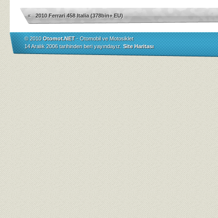
«
2010 Ferrari 458 Italia (378bin+ EU)
© 2010
Otomot.NET
- Otomobil ve Motosiklet
14 Aralık 2006 tarihinden beri yayındayız.
Site Haritası