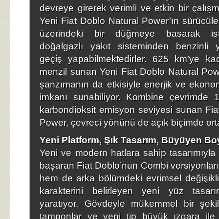
devreye girerek verimli ve etkin bir çalış
Yeni Fiat Doblo Natural Power’ın sürücüler
üzerindeki bir düğmeye basarak ist
doğalgazlı yakıt sisteminden benzinli y
geçiş yapabilmektedirler. 625 km’ye ka
menzil sunan Yeni Fiat Doblo Natural Power,
şanzımanın da etkisiyle enerjik ve ekonom
imkanı sunabiliyor. Kombine çevrimde 13
karbondioksit emisyon seviyesi sunan Fia
Power, çevreci yönünü de açık biçimde orta
Yeni Platform, Şık Tasarım, Büyüyen Boy
Yeni ve modern hatlara sahip tasarımıyla
başaran Fiat Doblo’nun Combi versiyonları,
hem de arka bölümdeki evrimsel değişikli
karakterini belirleyen yeni yüz tasar
yaratıyor. Gövdeyle mükemmel bir şeki
tamponlar ve yeni tip büyük ızgara ile