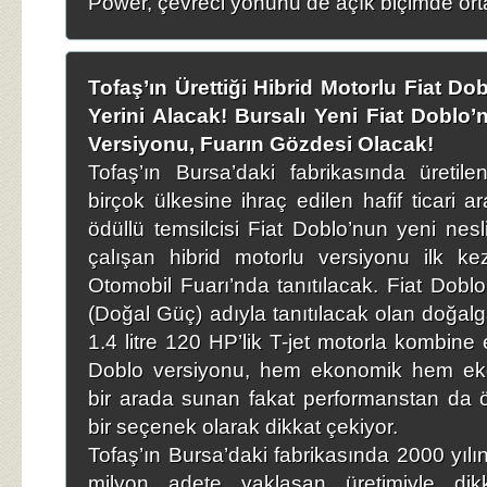
Power, çevreci yönünü de açık biçimde orta
Tofaş’ın Ürettiği Hibrid Motorlu Fiat D
Yerini Alacak! Bursalı Yeni Fiat Doblo’
Versiyonu, Fuarın Gözdesi Olacak!
Tofaş’ın Bursa’daki fabrikasında üretil
birçok ülkesine ihraç edilen hafif ticari 
ödüllü temsilcisi Fiat Doblo’nun yeni nesl
çalışan hibrid motorlu versiyonu ilk k
Otomobil Fuarı’nda tanıtılacak. Fiat Dobl
(Doğal Güç) adıyla tanıtılacak olan doğalg
1.4 litre 120 HP’lik T-jet motorla kombine 
Doblo versiyonu, hem ekonomik hem ekolo
bir arada sunan fakat performanstan da
bir seçenek olarak dikkat çekiyor.
Tofaş’ın Bursa’daki fabrikasında 2000 yıl
milyon adete yaklaşan üretimiyle di