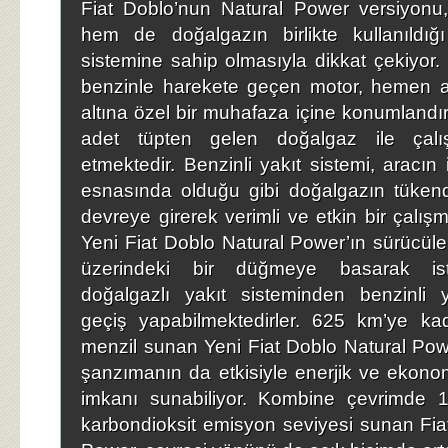
Fiat Doblo’nun Natural Power versiyonu
hem de doğalgazın birlikte kullanıldığı 
sistemine sahip olmasıyla dikkat çekiyor. 
benzinle harekete geçen motor, hemen a
altına özel bir muhafaza içine konumlandırıl
adet tüpten gelen doğalgaz ile ça
etmektedir. Benzinli yakıt sistemi, aracın i
esnasında olduğu gibi doğalgazın tükend
devreye girerek verimli ve etkin bir çalış
Yeni Fiat Doblo Natural Power’ın sürücüler
üzerindeki bir düğmeye basarak ist
doğalgazlı yakıt sisteminden benzinli y
geçiş yapabilmektedirler. 625 km’ye ka
menzil sunan Yeni Fiat Doblo Natural Power,
şanzımanın da etkisiyle enerjik ve ekonom
imkanı sunabiliyor. Kombine çevrimde 13
karbondioksit emisyon seviyesi sunan Fia