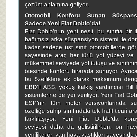
çözüm anlamına geliyor.
Otomobil Konforu Sunan Süspans
Sadece Yeni Fiat Doblo’da!
Fiat Doblo’nun yeni nesli, bu sınıfta bir il
bağımsız arka süspansiyon sistemi ile don
kadar sadece üst sınıf otomobillerde gö
sayesinde araç her türlü yol yüzeyi ve
mükemmel seviyede yol tutuşu ve sınıfının 
ötesinde konforu birarada sunuyor. Ayrıc
bu özelliklere ek olarak maksimum denge
EBD’li ABS, yokuş kalkış yardımcısı Hil
sistemlerine de yer veriliyor. Yeni Fiat D
ESP’nin tüm motor versiyonlarında su
özelliğe sahip sınıfındaki tek hafif ticari a
farklılaşıyor. Yeni Fiat Doblo’da kor
seviyesi daha da geliştirilirken, ön hav
yenilikçi ön yan hava yastıkları sayesinde