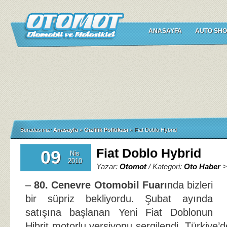
ANASAYFA
AUTO SHO
Buradasınız:
Anasayfa
»
Gizlilik Politikası
»
Fiat Doblo Hybrid
Fiat Doblo Hybrid
09
Nis
2010
Yazar:
Otomot
/ Kategori:
Oto Haber
–
80. Cenevre Otomobil Fuarı
nda bizleri
bir süpriz bekliyordu. Şubat ayında
satışına başlanan Yeni Fiat Doblonun
Hibrit motorlu versiyonu sergilendi. Türkiye