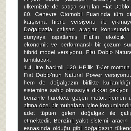
ülkemizde de satışa sunulan Fiat Doblo’
80. Cenevre Otomobil Fuarı’nda tüm d
karşısına hibrid versiyonu ile çıkmaya
Doğalgazla çalışan araçlar konusunda l
dünyaya ispatlamış Fiat’ın ekolojik
ekonomik ve performanslı bir çözüm s
hibrid model versiyonu, Fiat Doblo Natur
tanıtılacak.
1.4 litre hacimli 120 HP’lik T-Jet motorla
Fiat Doblo’nun Natural Power versiyonu
hem de doğalgazın birlikte kullanıldığı 
sistemine sahip olmasıyla dikkat çekiyor. 
benzinle harekete geçen motor, hemen a
altına özel bir muhafaza içine konumlandırıl
adet tüpten gelen doğalgaz ile ça
etmektedir. Benzinli yakıt sistemi, aracın i
esnasında olduğu gibi doğalgazın tükend