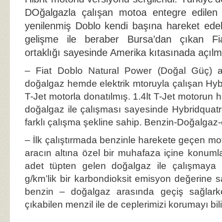
DOğalgazla çalışan motoa entegre edilen e
yenilenmiş Doblo kendi başına hareket ede
gelişme ile beraber Bursa’dan çıkan Fi
ortaklığı sayesinde Amerika kıtasınada açıl
– Fiat Doblo Natural Power (Doğal Güç) ad
doğalgaz hemde elektrik mtoruyla çalışan Hyb
T-Jet motorla donatılmış. 1.4lt T-Jet motoru
doğalgaz ile çalışması sayesinde Hybridquatr
farklı çalışma şekline sahip. Benzin-Doğalgaz-e
– İlk çalıştırmada benzinle harekete geçen m
aracın altına özel bir muhafaza içine konumlan
adet tüpten gelen doğalgaz ile çalışmaya
g/km’lik bir karbondioksit emisyon değerine s
benzin – doğalgaz arasında geçiş sağlar
çıkabilen menzil ile de ceplerimizi korumayı bili