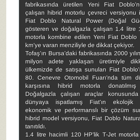
fabrikasında üretilen Yeni Fiat Doblo’
çalışan hibrid motorlu çevreci versiyonu il
Fiat Doblo Natural Power (Doğal Gü
gösteren ve doğalgazla çalışan 1.4 litre 1
motorla kombine edilen Yeni Fiat Doblo 
km’ye varan menziliyle de dikkat çekiyor.
Tofaş’ın Bursa’daki fabrikasında 2000 yıl
milyon adete yaklaşan üretimiyle di
ülkemizde de satışa sunulan Fiat Doblo’
80. Cenevre Otomobil Fuarı’nda tüm d
karşısına hibrid motorla donatılmış 
Doğalgazla çalışan araçlar konusunda l
dünyaya ispatlamış Fiat’ın ekolojik
ekonomik ve performanslı bir çözüm s
hibrid model versiyonu, Fiat Doblo Natur
tanıtıldı.
1.4 litre hacimli 120 HP’lik T-Jet motorla