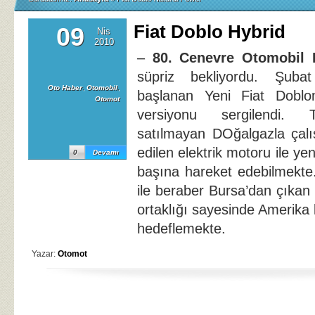
Fiat Doblo Hybrid
09
Nis
2010
–
80. Cenevre Otomobil 
süpriz bekliyordu. Şuba
Oto Haber
,
Otomobil
,
başlanan Yeni Fiat Doblon
Otomot
versiyonu sergilendi. 
satılmayan DOğalgazla çal
edilen elektrik motoru ile ye
0
Devamı
başına hareket edebilmekte
ile beraber Bursa’dan çıkan
ortaklığı sayesinde Amerika
hedeflemekte.
Yazar:
Otomot