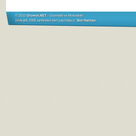
© 2010
Otomot.NET
- Otomobil ve Motosiklet
14 Aralık 2006 tarihinden beri yayındayız.
Site Haritası