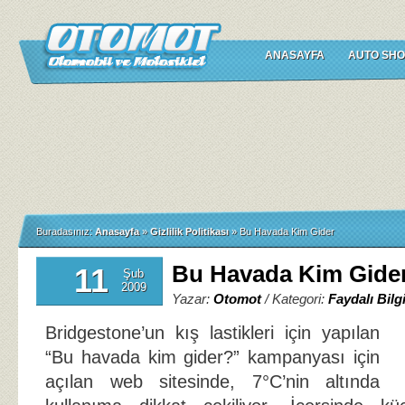
ANASAYFA
AUTO SHO
Buradasınız:
Anasayfa
»
Gizlilik Politikası
»
Bu Havada Kim Gider
Bu Havada Kim Gide
11
Şub
2009
Yazar:
Otomot
/ Kategori:
Faydalı Bilgi
Bridgestone’un kış lastikleri için yapılan
“Bu havada kim gider?” kampanyası için
açılan web sitesinde, 7°C’nin altında