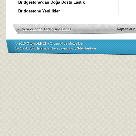
Bridgestone’dan Doğa Dostu Lastik
Bridgestone Yenilikler
Kaptanlar K
«
Yeni Zelanda A1GP Grid Babes
© 2010
Otomot.NET
- Otomobil ve Motosiklet
14 Aralık 2006 tarihinden beri yayındayız.
Site Haritası