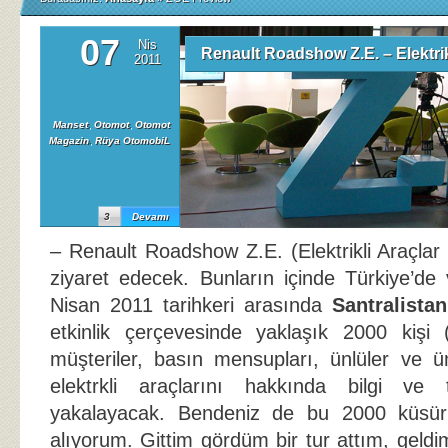
07
Nis
Renault Roadshow Z.E. – Elektri
2011
Manset
,
Otomot
,
Otomot
Magazin
,
Rüya OtomobiL
3
Devamı
– Renault Roadshow Z.E. (Elektrikli Araçlar
ziyaret edecek. Bunların içinde Türkiye’de 
Nisan 2011 tarihkeri arasında
Santralistan
etkinlik çerçevesinde yaklaşık 2000 kişi (
müşteriler, basın mensupları, ünlüler ve ü
elektrkli araçlarını hakkında bilgi ve 
yakalayacak. Bendeniz de bu 2000 küsür 
alıyorum. Gittim gördüm bir tur attım, geld