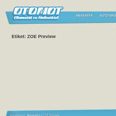
ANASAYFA
AUTO SHO
Etiket: ZOE Preview
Buradasınız:
Anasayfa
»
ZOE Preview