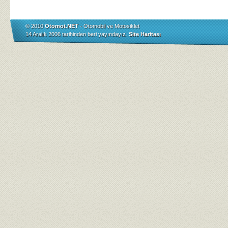
© 2010
Otomot.NET
- Otomobil ve Motosiklet
14 Aralık 2006 tarihinden beri yayındayız.
Site Haritası