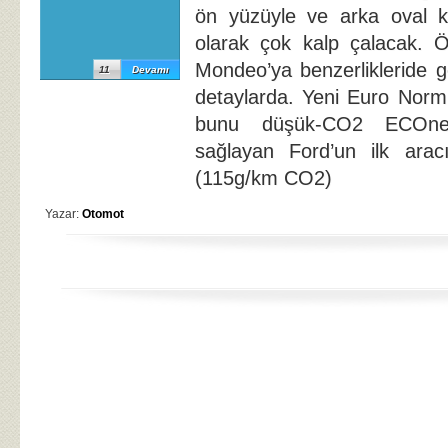
ön yüzüyle ve arka oval kap
olarak çok kalp çalacak. Ö
Mondeo’ya benzerlikleride
11
Devamı
detaylarda. Yeni Euro Norml
bunu düşük-CO2 ECOnetic
sağlayan Ford’un ilk aracı 
(115g/km CO2)
Yazar:
Otomot