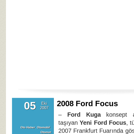
2008 Ford Focus
05
Eki
2007
–
Ford Kuga
konsept ar
taşıyan
Yeni Ford Focus
, 
Oto Haber
,
Otomobil
,
2007 Frankfurt Fuarında göst
Otomot