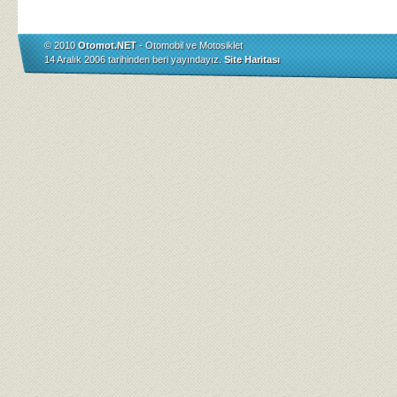
© 2010
Otomot.NET
- Otomobil ve Motosiklet
14 Aralık 2006 tarihinden beri yayındayız.
Site Haritası