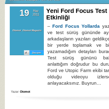
Yeni Ford Focus Test
19
Haz
2011
Etkinliği
–
Ford Focus Yollarda
yaz
Otomot
,
Otomot Magazin
ve test sürüş gününde ay
arkadaşların yazıları geldik
bir yerde toplamak ve b
yazamadığım detayları bura
4
Devamı
Test sürüş gününü balla
anlattığım doğrudur bu dur
Ford ve Utopic Farm ekibi ta
olduğu videoyu izler
anlayacaksınız. Buyrun…
Yazar:
Otomot