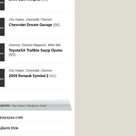
Oto Haber
,
Otomobil
,
Otomot
Chevrolet Dream Garage
(66)
Otomot
,
Otomot Magazin
,
Web Site
ToyotaSA Trafikte Saygı Oyunu
(65)
Oto Haber
,
Otomobil
,
Otomot
2009 Renault Symbol 2
(41)
larım
/ Her daim /
Bağlantı Ekle
rayayaz.com
ğlantı Ekle