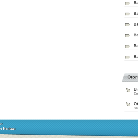
Ba
Ba
Ba
Ba
Ba
Ba
Oto
Ur
Tas
O
Ot
et
te Haritası