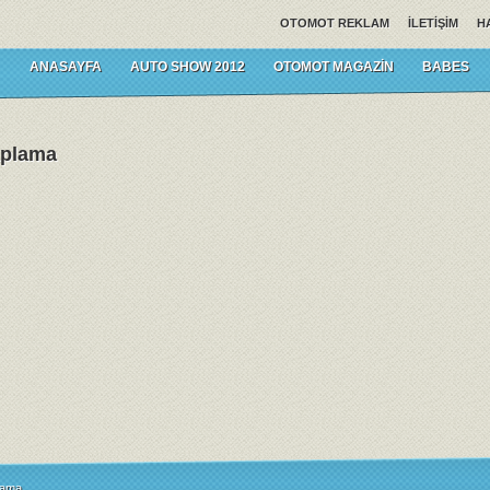
OTOMOT REKLAM
İLETIŞIM
H
ANASAYFA
AUTO SHOW 2012
OTOMOT MAGAZIN
BABES
saplama
lama