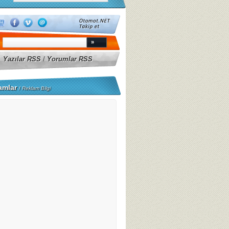
Yazılar RSS
/
Yorumlar RSS
amlar
/
Reklam Bilgi