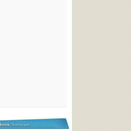
book
/ Aramıza katıl