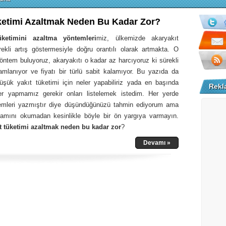
ketimi Azaltmak Neden Bu Kadar Zor?
üketimini azaltma yöntemleri
miz, ülkemizde akaryakıt
ürekli artış göstermesiyle doğru orantılı olarak artmakta. O
öntem buluyoruz, akaryakıtı o kadar az harcıyoruz ki sürekli
amlanıyor ve fiyatı bir türlü sabit kalamıyor. Bu yazıda da
şük yakıt tüketimi için neler yapabiliriz yada en başında
Rekl
ler yapmamız gerekir onları listelemek istedim. Her yerde
emleri yazmıştır diye düşündüğünüzü tahmin ediyorum ama
amını okumadan kesinlikle böyle bir ön yargıya varmayın.
t tüketimi azaltmak neden bu kadar zor
?
Devamı »