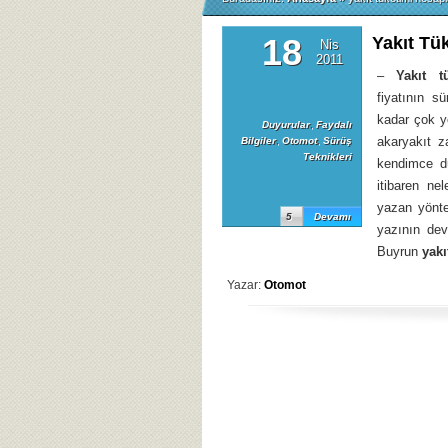
18
Yakıt Tü
Nis
2011
–
Yakıt t
fiyatının s
kadar çok y
Duyurular
,
Faydalı
akaryakıt z
Bilgiler
,
Otomot
,
Sürüş
Teknikleri
kendimce dü
itibaren ne
yazan yönt
5
Devamı
yazının dev
Buyrun
yakı
Yazar:
Otomot