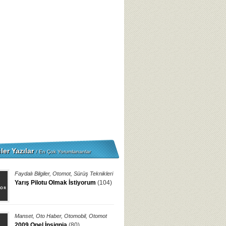
ler Yazılar
/ En Çok Yorumlananlar
Faydalı Bilgiler
,
Otomot
,
Sürüş Teknikleri
Yarış Pilotu Olmak İstiyorum
(104)
Manset
,
Oto Haber
,
Otomobil
,
Otomot
2009 Opel İnsignia
(80)