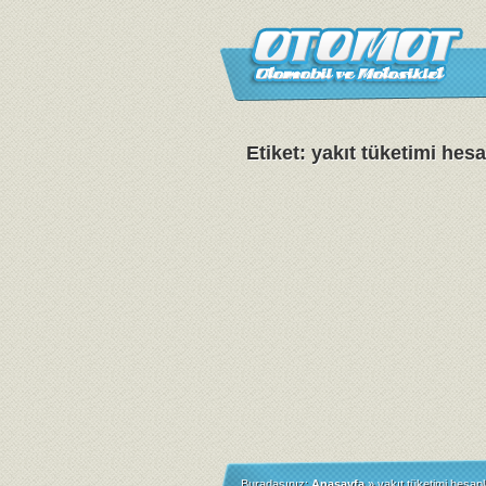
Etiket: yakıt tüketimi he
Buradasınız:
Anasayfa
»
yakıt tüketimi hesap