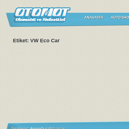
ANASAYFA
AUTO SHO
Etiket: VW Eco Car
Buradasınız:
Anasayfa
»
VW Eco Car