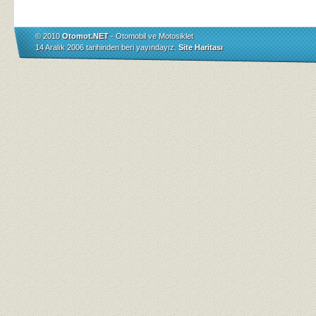
© 2010
Otomot.NET
- Otomobil ve Motosiklet
14 Aralık 2006 tarihinden beri yayındayız.
Site Haritası