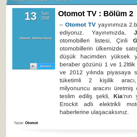
Otomot TV : Bölüm 2
13
Tem
2008
–
Otomot TV
yayınımıza 2.
ediyoruz. Yayınımızda,
Otomot
,
Otomot Garaj
otomobilleri listesi, Çinli
G
otomobillerin ülkemizde sat
düşük hacimden yüksek y
beraber gözünü 1 ve 1.2ltlik
0
Devamı
ve 2012 yılında piyasaya su
tüketimli 2 kişilik ara
milyonuncu aracını üretmiş
teslim ediliş şekli,
Kia
‘nın
Erockit adlı elektrikli mot
haberlerine ulaşacaksınız.
Yazar:
Otomot