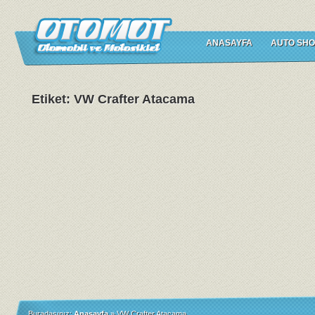
ANASAYFA
AUTO SHO
Etiket: VW Crafter Atacama
Buradasınız:
Anasayfa
»
VW Crafter Atacama