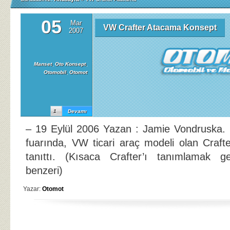
05
Mar
VW Crafter Atacama Konsept
2007
Manset
,
Oto Konsept
,
Otomobil
,
Otomot
1
Devamı
– 19 Eylül 2006 Yazan : Jamie Vondruska. F
fuarında, VW ticari araç modeli olan Crafter
tanıttı. (Kısaca Crafter’ı tanımlamak ger
benzeri)
Yazar:
Otomot