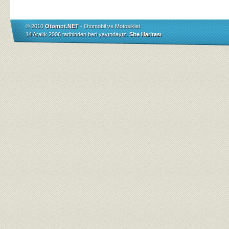
© 2010
Otomot.NET
- Otomobil ve Motosiklet
14 Aralık 2006 tarihinden beri yayındayız.
Site Haritası