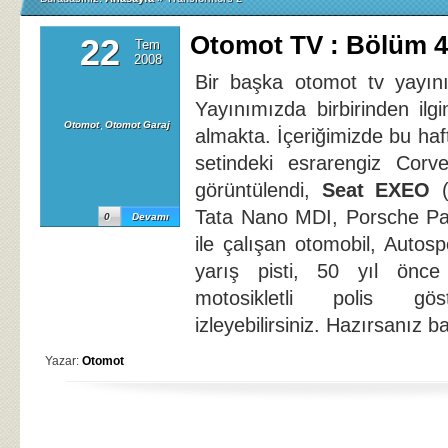
Otomot TV : Bölüm 4
22
Tem
2008
Bir başka otomot tv yayını
Yayınımızda birbirinden ilg
Otomot
,
Otomot Garaj
almakta. İçeriğimizde bu haf
setindeki esrarengiz Corv
görüntülendi,
Seat EXEO
(
Tata Nano MDI, Porsche Pa
0
Devamı
ile çalışan otomobil, Autos
yarış pisti, 50 yıl önc
motosikletli polis göst
izleyebilirsiniz. Hazırsanız 
Yazar:
Otomot