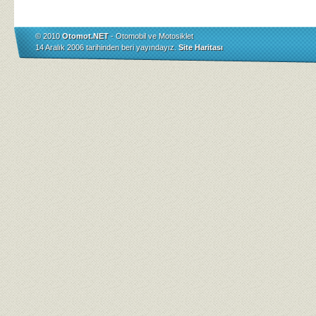
© 2010
Otomot.NET
- Otomobil ve Motosiklet
14 Aralık 2006 tarihinden beri yayındayız.
Site Haritası