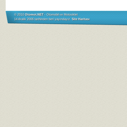
© 2010
Otomot.NET
- Otomobil ve Motosiklet
14 Aralık 2006 tarihinden beri yayındayız.
Site Haritası