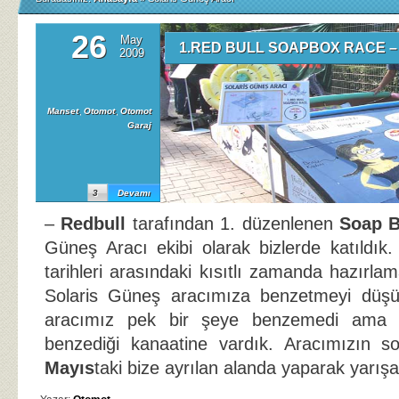
26
May
1.RED BULL SOAPBOX RACE – S
2009
Manset
,
Otomot
,
Otomot
Garaj
3
Devamı
–
Redbull
tarafından 1. düzenlenen
Soap 
Güneş Aracı ekibi olarak bizlerde katıldı
tarihleri arasındaki kısıtlı zamanda hazırla
Solaris Güneş aracımıza benzetmeyi dü
aracımız pek bir şeye benzemedi ama b
benzediği kanaatine vardık. Aracımızın s
Mayıs
taki bize ayrılan alanda yaparak yarışa 