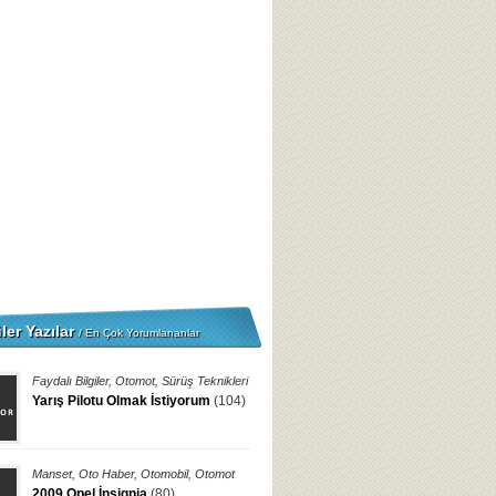
ler Yazılar
/ En Çok Yorumlananlar
Faydalı Bilgiler
,
Otomot
,
Sürüş Teknikleri
Yarış Pilotu Olmak İstiyorum
(104)
Manset
,
Oto Haber
,
Otomobil
,
Otomot
2009 Opel İnsignia
(80)