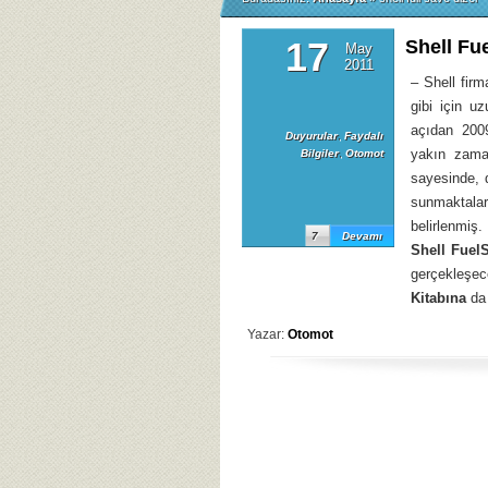
17
Shell Fu
May
2011
– Shell fir
gibi için u
açıdan 200
Duyurular
,
Faydalı
yakın zam
Bilgiler
,
Otomot
sayesinde, d
sunmaktala
belirlenmi
7
Devamı
Shell Fuel
gerçekleşe
Kitabına
da 
Yazar:
Otomot