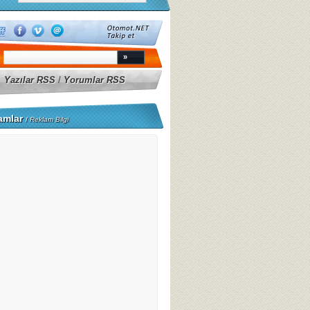
Yazılar RSS
/
Yorumlar RSS
amlar
/
Reklam Bilgi