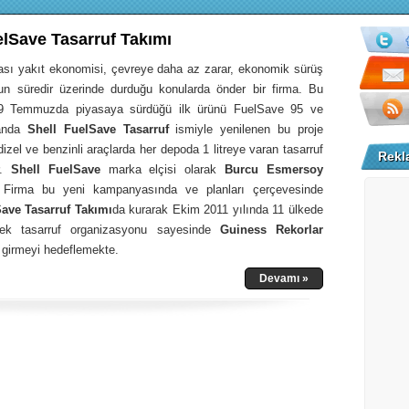
elSave Tasarruf Takımı
ması yakıt ekonomisi, çevreye daha az zarar, ekonomik sürüş
zun süredir üzerinde durduğu konularda önder bir firma. Bu
9 Temmuzda piyasaya sürdüğü ilk ürünü FuelSave 95 ve
anda
Shell FuelSave Tasarruf
ismiyle yenilenen bu proje
izel ve benzinli araçlarda her depoda 1 litreye varan tasarruf
Rekl
r.
Shell FuelSave
marka elçisi olarak
Burcu Esmersoy
ş. Firma bu yeni kampanyasında ve planları çerçevesinde
Save Tasarruf Takımı
da kurarak Ekim 2011 yılında 11 ülkede
cek tasarruf organizasyonu sayesinde
Guiness Rekorlar
girmeyi hedeflemekte.
Devamı »