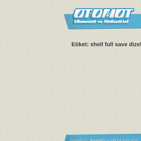
Etiket: shell full save dize
Buradasınız:
Anasayfa
»
shell full save dizel