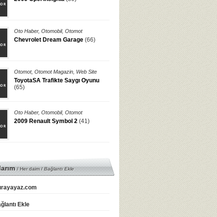
Oto Haber
,
Otomobil
,
Otomot
Chevrolet Dream Garage
(66)
Otomot
,
Otomot Magazin
,
Web Site
ToyotaSA Trafikte Saygı Oyunu
(65)
Oto Haber
,
Otomobil
,
Otomot
2009 Renault Symbol 2
(41)
larım
/ Her daim /
Bağlantı Ekle
rayayaz.com
ğlantı Ekle