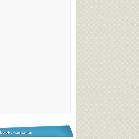
book
/ Aramıza katıl