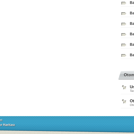
Ba
Ba
Ba
Ba
Ba
Ba
Oto
Ur
Tas
O
Ot
et
te Haritası