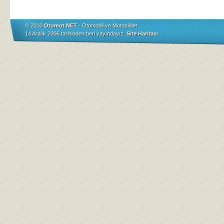
© 2010
Otomot.NET
- Otomobil ve Motosiklet
14 Aralık 2006 tarihinden beri yayındayız.
Site Haritası