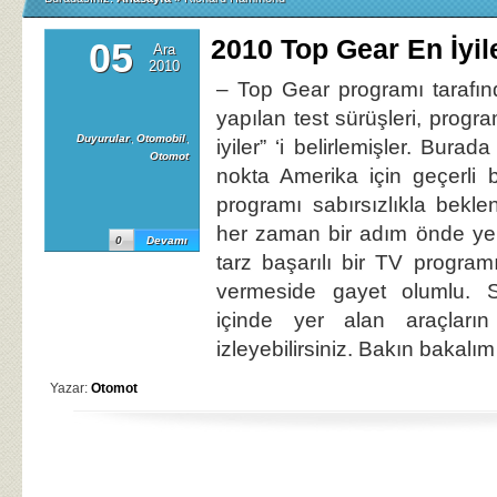
2010 Top Gear En İyile
05
Ara
2010
– Top Gear programı tarafın
yapılan test sürüşleri, prog
Duyurular
,
Otomobil
,
iyiler” ‘i belirlemişler. Burad
Otomot
nokta Amerika için geçerli b
programı sabırsızlıkla bekl
her zaman bir adım önde ye
0
Devamı
tarz başarılı bir TV programı
vermeside gayet olumlu. Si
içinde yer alan araçların 
izleyebilirsiniz. Bakın bakalı
Yazar:
Otomot