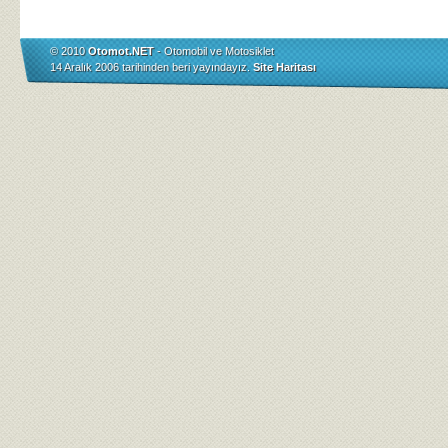
© 2010
Otomot.NET
- Otomobil ve Motosiklet
14 Aralık 2006 tarihinden beri yayındayız.
Site Haritası