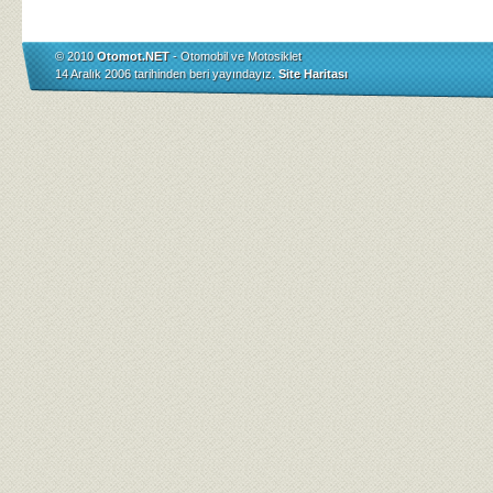
© 2010
Otomot.NET
- Otomobil ve Motosiklet
14 Aralık 2006 tarihinden beri yayındayız.
Site Haritası