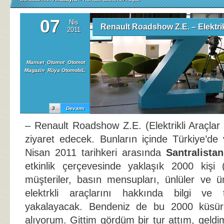
07
Nis
Renault Roadshow Z.E. – Elektri
2011
Manset
,
Otomot
,
Otomot
Magazin
,
Rüya OtomobiL
3
Devamı
– Renault Roadshow Z.E. (Elektrikli Araçlar
ziyaret edecek. Bunların içinde Türkiye’de 
Nisan 2011 tarihkeri arasında
Santralistan
etkinlik çerçevesinde yaklaşık 2000 kişi (
müşteriler, basın mensupları, ünlüler ve ü
elektrkli araçlarını hakkında bilgi ve 
yakalayacak. Bendeniz de bu 2000 küsür 
alıyorum. Gittim gördüm bir tur attım, geld