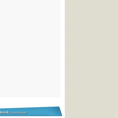
book
/ Aramıza katıl