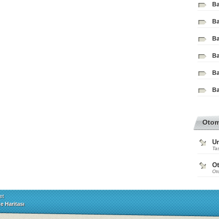
Ba
Ba
Ba
Ba
Ba
Ba
Oto
Ur
Tas
O
Ot
et
te Haritası