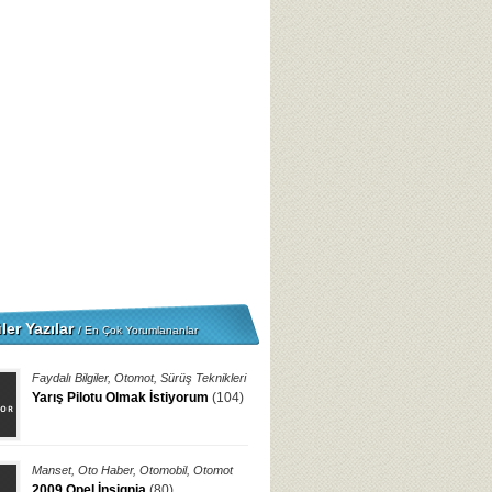
ler Yazılar
/ En Çok Yorumlananlar
Faydalı Bilgiler
,
Otomot
,
Sürüş Teknikleri
Yarış Pilotu Olmak İstiyorum
(104)
Manset
,
Oto Haber
,
Otomobil
,
Otomot
2009 Opel İnsignia
(80)