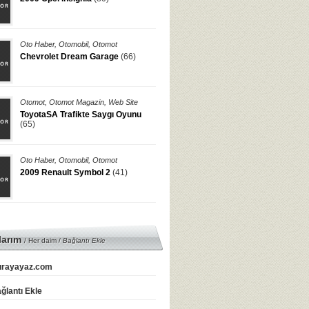
Oto Haber
,
Otomobil
,
Otomot
Chevrolet Dream Garage
(66)
Otomot
,
Otomot Magazin
,
Web Site
ToyotaSA Trafikte Saygı Oyunu
(65)
Oto Haber
,
Otomobil
,
Otomot
2009 Renault Symbol 2
(41)
larım
/ Her daim /
Bağlantı Ekle
rayayaz.com
ğlantı Ekle