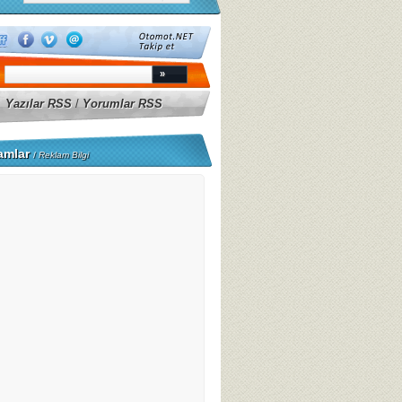
Yazılar RSS
/
Yorumlar RSS
amlar
/
Reklam Bilgi