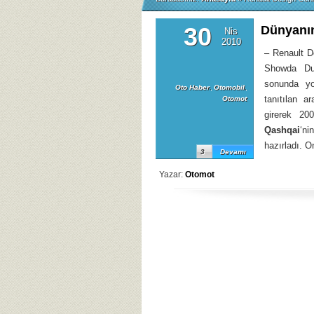
30
Dünyanın
Nis
2010
– Renault D
Showda Dus
sonunda yol
Oto Haber
,
Otomobil
,
tanıtılan a
Otomot
girerek 20
Qashqai
‘ni
hazırladı. 
3
Devamı
Yazar:
Otomot