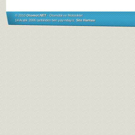
© 2010
Otomot.NET
- Otomobil ve Motosiklet
14 Aralık 2006 tarihinden beri yayındayız.
Site Haritası