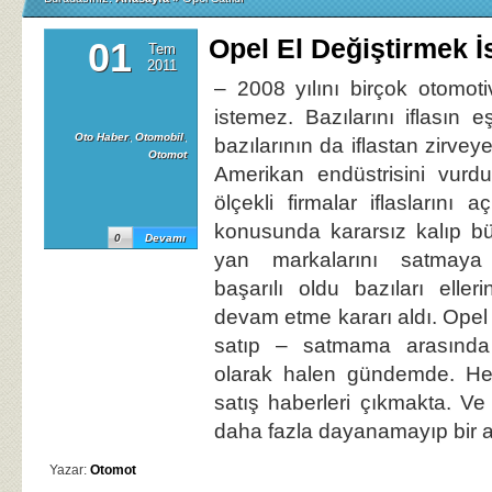
Opel El Değiştirmek İ
01
Tem
2011
– 2008 yılını birçok otomoti
istemez. Bazılarını iflasın e
Oto Haber
,
Otomobil
,
bazılarının da iflastan zirvey
Otomot
Amerikan endüstrisini vurdu
ölçekli firmalar iflaslarını 
konusunda kararsız kalıp b
0
Devamı
yan markalarını satmaya ça
başarılı oldu bazıları elle
devam etme kararı aldı. Opel 
satıp – satmama arasında 
olarak halen gündemde. Her
satış haberleri çıkmakta. V
daha fazla dayanamayıp bir 
Yazar:
Otomot