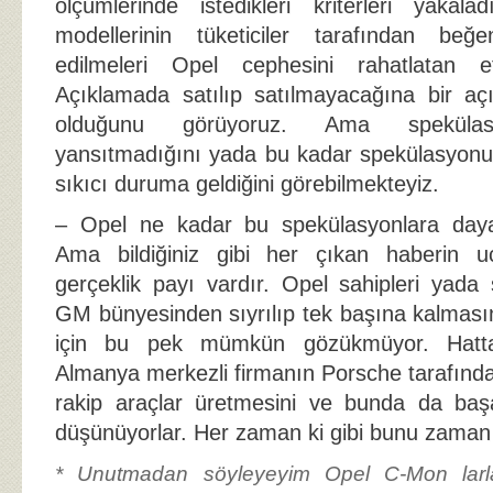
ölçümlerinde istedikleri kriterleri yakala
modellerinin tüketiciler tarafından beğ
edilmeleri Opel cephesini rahatlatan e
Açıklamada satılıp satılmayacağına bir aç
olduğunu görüyoruz. Ama spekülasy
yansıtmadığını yada bu kadar spekülasyonu
sıkıcı duruma geldiğini görebilmekteyiz.
– Opel ne kadar bu spekülasyonlara dayan
Ama bildiğiniz gibi her çıkan haberin u
gerçeklik payı vardır. Opel sahipleri yada
GM bünyesinden sıyrılıp tek başına kalmasın
için bu pek mümkün gözükmüyor. Hatta 
Almanya merkezli firmanın Porsche tarafında
rakip araçlar üretmesini ve bunda da başa
düşünüyorlar. Her zaman ki gibi bunu zaman 
* Unutmadan söyleyeyim Opel C-Mon larla