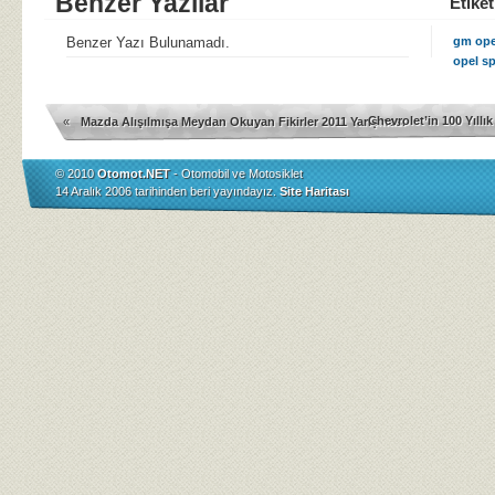
Benzer Yazılar
Etiket
Benzer Yazı Bulunamadı.
gm ope
opel s
Chevrolet’in 100 Yıllık
«
Mazda Alışılmışa Meydan Okuyan Fikirler 2011 Yarışması
© 2010
Otomot.NET
- Otomobil ve Motosiklet
14 Aralık 2006 tarihinden beri yayındayız.
Site Haritası