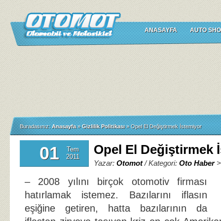
ANASAYFA
AUTO SHO
Buradasınız:
Anasayfa
»
Gizlilik Politikası
»
Opel El Değiştirmek İstemiyor
Opel El Değiştirmek 
01
Tem
2011
Yazar:
Otomot
/ Kategori:
Oto Haber
– 2008 yılını birçok otomotiv firması
hatırlamak istemez. Bazılarını iflasın
eşiğine getiren, hatta bazılarının da