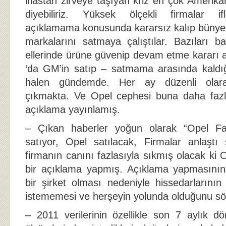
iflastan zirveye taşıyan kriz en çok Amerika
diyebiliriz. Yüksek ölçekli firmalar ifl
açıklamama konusunda kararsız kalıp bünye
markalarını satmaya çalıştılar. Bazıları ba
ellerinde ürüne güvenip devam etme kararı a
‘da GM’in satıp – satmama arasında kaldığ
halen gündemde. Her ay düzenli olarak
çıkmakta. Ve Opel cephesi buna daha faz
açıklama yayınlamış.
– Çıkan haberler yoğun olarak “Opel Fab
satıyor, Opel satılacak, Firmalar anlaştı s
firmanın canını fazlasıyla sıkmış olacak ki O
bir açıklama yapmış. Açıklama yapmasının
bir şirket olması nedeniyle hissedarlarını
istememesi ve herşeyin yolunda olduğunu sö
– 2011 verilerinin özellikle son 7 aylık 