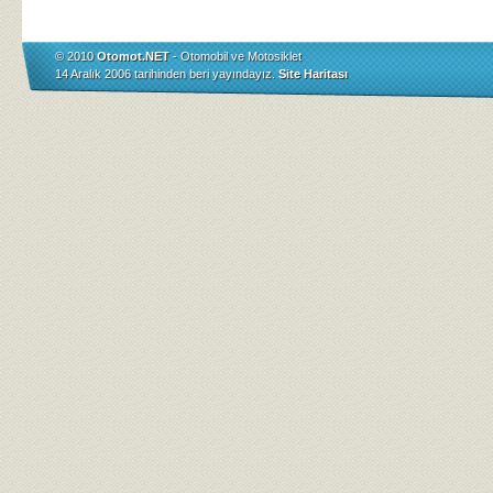
© 2010
Otomot.NET
- Otomobil ve Motosiklet
14 Aralık 2006 tarihinden beri yayındayız.
Site Haritası