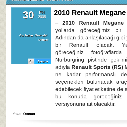
2010 Renault Megane
30
Eki
2008
–
2010 Renault Megane
yollarda göreceğimiz bir 
Oto Haber
,
Otomobil
,
Adından da anlaşılacağı gibi
Otomot
bir Renault olacak. Ya
göreceğiniz fotoğraflard
Nurburgring pistinde çekilm
0
Devamı
adıyla
Renault Sports (RS)
ne kadar performanslı des
seçenekleri bulunacak ara
edebilecek fiyat etiketine de 
bu konuda göreceğini
versiyonuna ait olacaktır.
Yazar:
Otomot