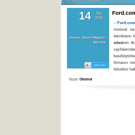
14
Ford.com
Nis
2011
–
Ford.com
minimal ta
tekniklerin
Otomot
,
Otomot Magazin
,
sitesi
nin il
Web Site
sayfaların
basitleştiril
firmanın m
3
Devamı
felsefesi ha
Yazar:
Otomot