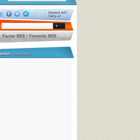
Yazılar RSS
/
Yorumlar RSS
amlar
/
Reklam Bilgi