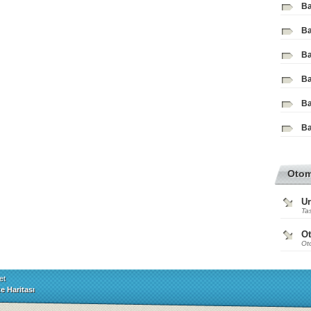
Ba
Ba
Ba
Ba
Ba
Ba
Oto
Ur
Tas
O
Ot
et
te Haritası