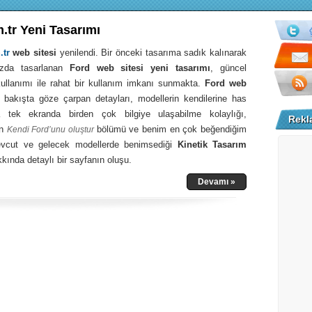
.tr Yeni Tasarımı
.tr
web sitesi
yenilendi. Bir önceki tasarıma sadık kalınarak
rzda tasarlanan
Ford web sitesi yeni tasarımı
, güncel
 kullanımı ile rahat bir kullanım imkanı sunmakta.
Ford web
k bakışta göze çarpan detayları, modellerin kendilerine has
da tek ekranda birden çok bilgiye ulaşabilme kolaylığı,
Rekl
en
bölümü ve benim en çok beğendiğim
Kendi Ford’unu oluştur
evcut ve gelecek modellerde benimsediği
Kinetik Tasarım
kkında detaylı bir sayfanın oluşu.
Devamı »