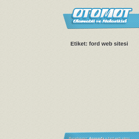
Etiket: ford web sitesi
Buradasınız:
Anasayfa
»
ford web sitesi