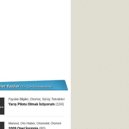
ler Yazılar
/ En Çok Yorumlananlar
Faydalı Bilgiler
,
Otomot
,
Sürüş Teknikleri
Yarış Pilotu Olmak İstiyorum
(104)
Manset
,
Oto Haber
,
Otomobil
,
Otomot
2009 Opel İnsignia
(80)