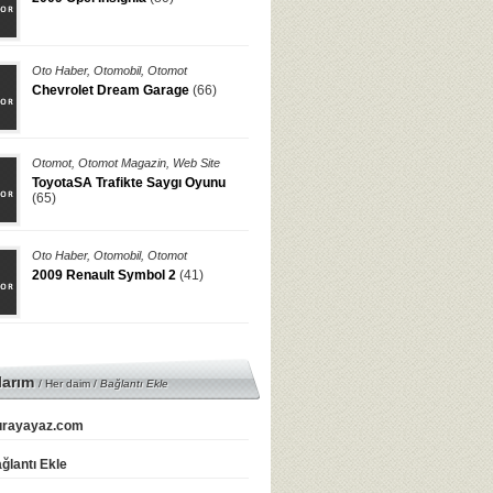
Oto Haber
,
Otomobil
,
Otomot
Chevrolet Dream Garage
(66)
Otomot
,
Otomot Magazin
,
Web Site
ToyotaSA Trafikte Saygı Oyunu
(65)
Oto Haber
,
Otomobil
,
Otomot
2009 Renault Symbol 2
(41)
larım
/ Her daim /
Bağlantı Ekle
rayayaz.com
ğlantı Ekle