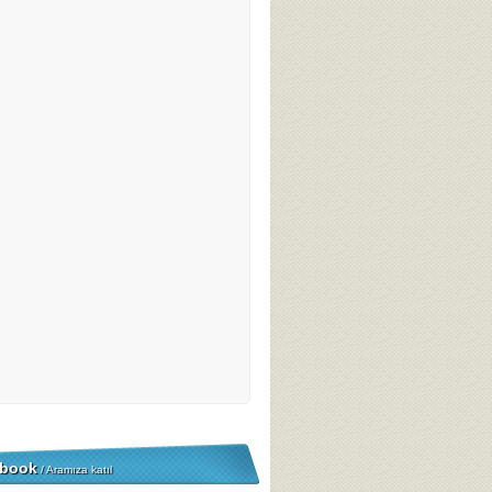
book
/ Aramıza katıl