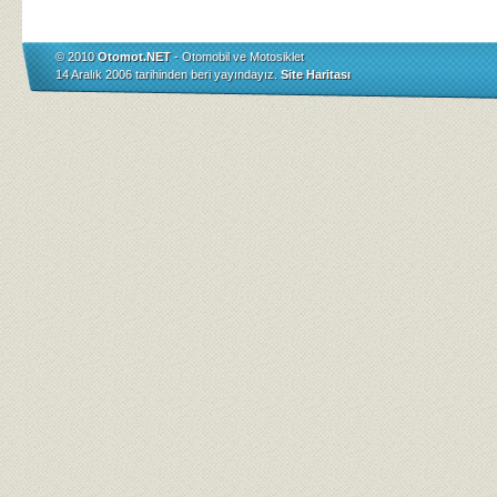
© 2010
Otomot.NET
- Otomobil ve Motosiklet
14 Aralık 2006 tarihinden beri yayındayız.
Site Haritası