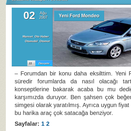
02
Ağu
Yeni Ford Mondeo
2007
Manset
,
Oto Haber
,
Otomobil
,
Otomot
11
Devamı
– Forumdan bir konu daha eksilttim. Yeni
süredir forumlarda da nasıl olacağı tar
konseptlerine bakarak acaba bu mu dediğ
karşımızda duruyor. Ben şahsen çok beğe
simgesi olarak yaratılmış. Ayrıca uygun fiyat 
bu harika araç çok satacağa benziyor.
Sayfalar:
1
2