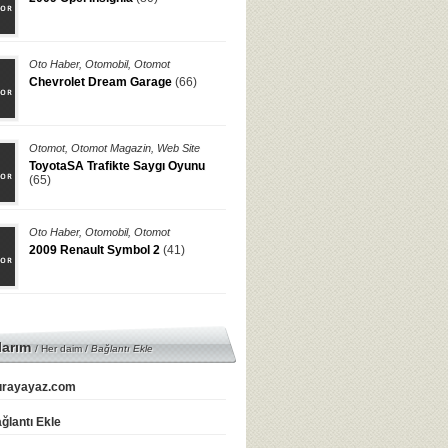
Oto Haber
,
Otomobil
,
Otomot
Chevrolet Dream Garage
(66)
Otomot
,
Otomot Magazin
,
Web Site
ToyotaSA Trafikte Saygı Oyunu
(65)
Oto Haber
,
Otomobil
,
Otomot
2009 Renault Symbol 2
(41)
larım
/ Her daim /
Bağlantı Ekle
rayayaz.com
ğlantı Ekle