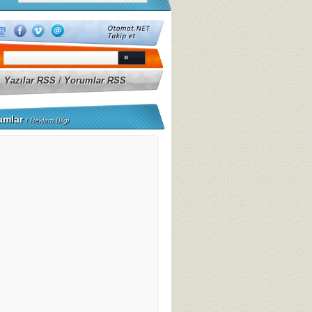
Yazılar RSS
/
Yorumlar RSS
amlar
/
Reklam Bilgi