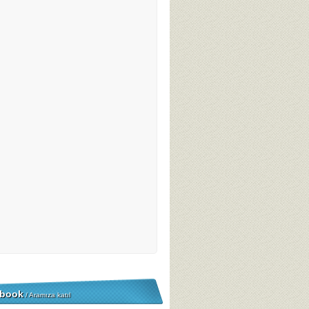
book
/ Aramıza katıl