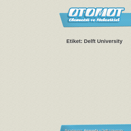
Etiket: Delft University
Buradasınız:
Anasayfa
»
Delft University