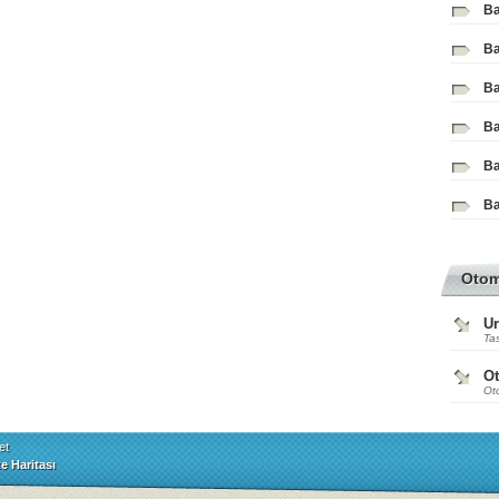
Ba
Ba
Ba
Ba
Ba
Ba
Oto
Ur
Tas
O
Ot
et
te Haritası