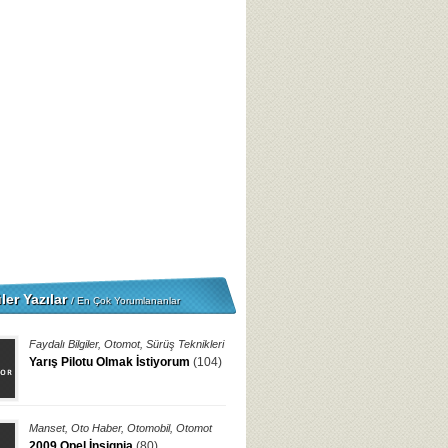
ler Yazılar
/ En Çok Yorumlananlar
Faydalı Bilgiler
,
Otomot
,
Sürüş Teknikleri
Yarış Pilotu Olmak İstiyorum
(104)
Manset
,
Oto Haber
,
Otomobil
,
Otomot
2009 Opel İnsignia
(80)