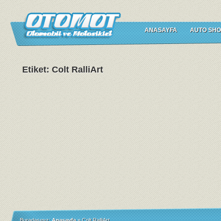
ANASAYFA
AUTO SHO
Etiket: Colt RalliArt
Buradasınız:
Anasayfa
»
Colt RalliArt