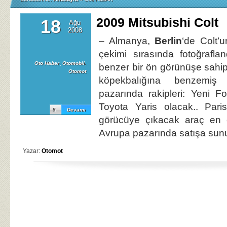
2009 Mitsubishi Colt
18
Ağu
2008
– Almanya,
Berlin
‘de Colt’
çekimi sırasında fotoğrafla
Oto Haber
,
Otomobil
,
benzer bir ön görünüşe sahip
Otomot
köpekbalığına benzemiş
pazarında rakipleri: Yeni F
Toyota Yaris olacak.. Pari
5
Devamı
görücüye çıkacak araç en 
Avrupa pazarında satışa sun
Yazar:
Otomot