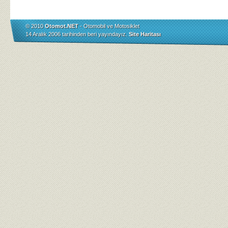
© 2010
Otomot.NET
- Otomobil ve Motosiklet
14 Aralık 2006 tarihinden beri yayındayız.
Site Haritası