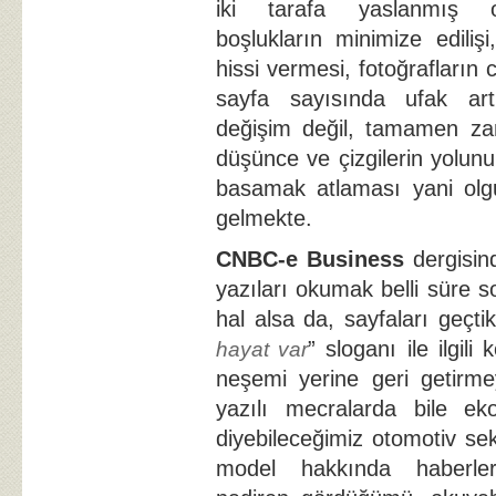
iki tarafa yaslanmış o
boşlukların minimize edili
hissi vermesi, fotoğrafların c
sayfa sayısında ufak artı
değişim değil, tamamen zam
düşünce ve çizgilerin yolunu
basamak atlaması yani olgu
gelmekte.
CNBC-e Business
dergisind
yazıları okumak belli süre 
hal alsa da, sayfaları geçt
” sloganı ile ilgili
hayat var
neşemi yerine geri getirme
yazılı mecralarda bile eko
diyebileceğimiz otomotiv se
model hakkında haberler