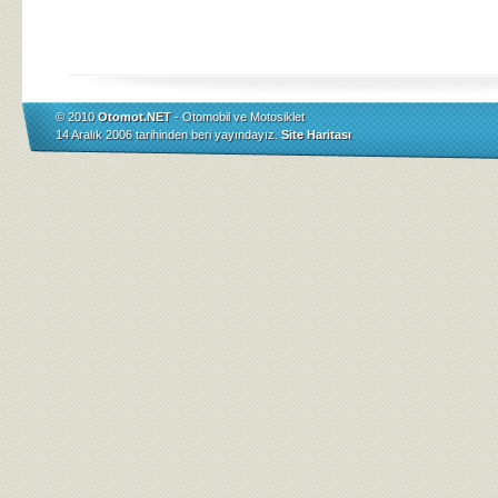
© 2010
Otomot.NET
- Otomobil ve Motosiklet
14 Aralık 2006 tarihinden beri yayındayız.
Site Haritası