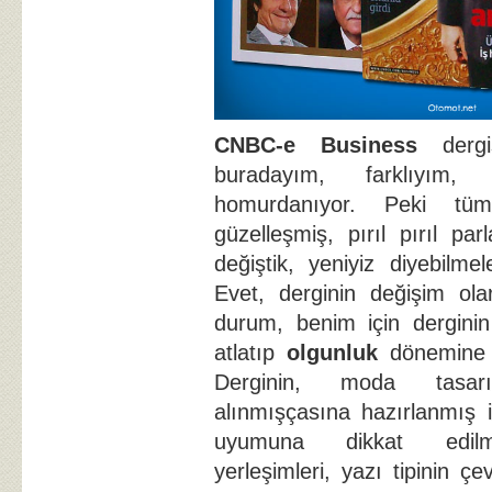
CNBC-e Business
derg
buradayım, farklıyım, 
homurdanıyor. Peki tü
güzelleşmiş, pırıl pırıl par
değiştik, yeniyiz diyebilmele
Evet, derginin değişim ola
durum, benim için derginin
atlatıp
olgunluk
dönemine g
Derginin, moda tasarı
alınmışçasına hazırlanmış 
uyumuna dikkat edilm
yerleşimleri, yazı tipinin ç