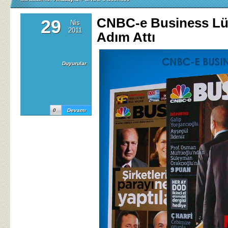
CNBC-e Business L
29
Nis
2011
Adım Attı
Duyurular
0
Devamı