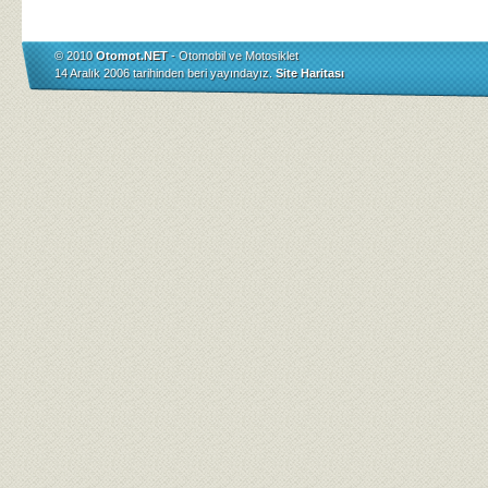
© 2010
Otomot.NET
- Otomobil ve Motosiklet
14 Aralık 2006 tarihinden beri yayındayız.
Site Haritası