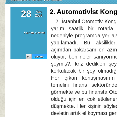
2. Automotivİst Kong
28
Kas
2008
– 2. İstanbul Otomotiv Kon
yarım saatlik bir rotarla
FuarlaR
,
Otomot
nedeniyle programda yer al
yapılamadı. Bu aksilikle
açımdan bakarsam en azınd
oluyor, ben neler sanıyorm
0
Devamı
şeymiş?, kriz dedikleri ş
korkulacak bir şey olmadığ
Her çıkan konuşmasının o
temelini finans sektöründ
görmekte ve bu finansta Ot
olduğu için en çok etkilen
düşmekte. Her kişinin söyled
devletin artık el koyması ger