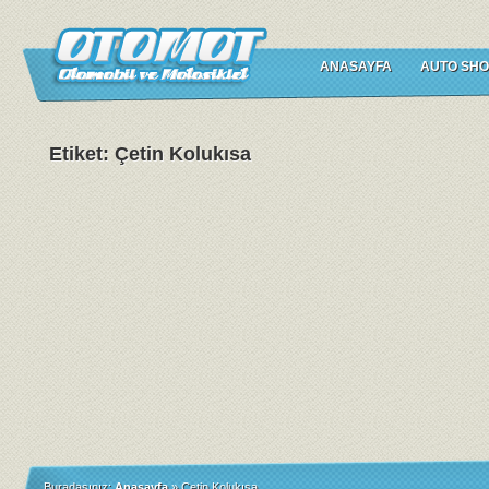
ANASAYFA
AUTO SHO
Etiket: Çetin Kolukısa
Buradasınız:
Anasayfa
»
Çetin Kolukısa