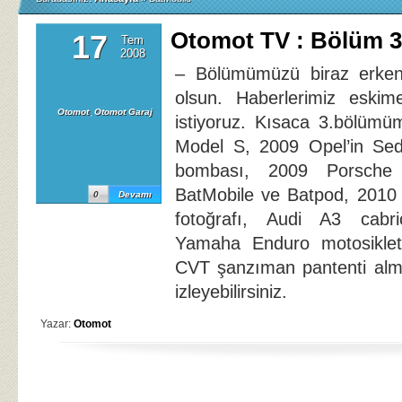
Otomot TV : Bölüm 3
17
Tem
2008
– Bölümümüzü biraz erken
olsun. Haberlerimiz eskim
Otomot
,
Otomot Garaj
istiyoruz. Kısaca 3.bölümü
Model S, 2009 Opel’in Sed
bombası, 2009 Porsche 
BatMobile ve Batpod, 2010
0
Devamı
fotoğrafı, Audi A3 cabrio
Yamaha Enduro motosikletl
CVT şanzıman pantenti alması
izleyebilirsiniz.
Yazar:
Otomot