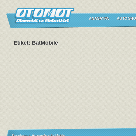
ANASAYFA
AUTO SHO
Etiket: BatMobile
Buradasınız:
Anasayfa
»
BatMobile