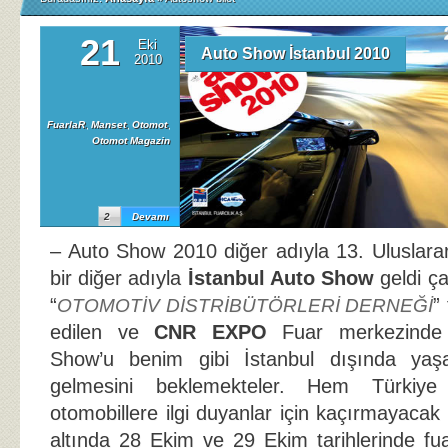
21
Eki
Auto Show İstanbul 2010
2010
FuarlaR
,
Manset
,
Otomot
,
Otomot Magazin
2
Devamı
– Auto Show 2010 diğer adıyla 13. Uluslara
bir diğer adıyla
İstanbul Auto Show
geldi ça
“
”
OTOMOTİV DİSTRİBÜTÖRLERİ DERNEĞİ
edilen ve
CNR EXPO
Fuar merkezinde 
Show’u benim gibi İstanbul dışında yaşa
gelmesini beklemekteler. Hem Türkiye
otomobillere ilgi duyanlar için kaçırmayacak b
altında 28 Ekim ve 29 Ekim tarihlerinde fua