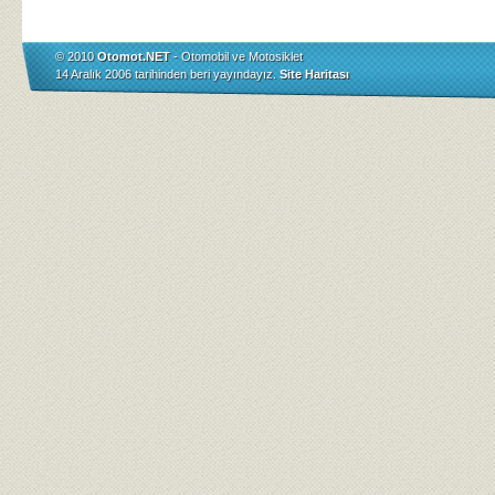
© 2010
Otomot.NET
- Otomobil ve Motosiklet
14 Aralık 2006 tarihinden beri yayındayız.
Site Haritası