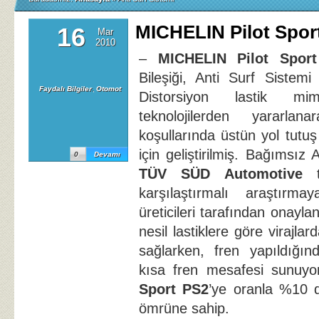
MICHELIN Pilot Spor
16
Mar
2010
–
MICHELIN Pilot Spor
Bileşiği, Anti Surf Sistem
Faydalı Bilgiler
,
Otomot
Distorsiyon lastik mim
teknolojilerden yararlan
koşullarında üstün yol tutu
için geliştirilmiş. Bağımsız
0
Devamı
TÜV SÜD Automotive
ta
karşılaştırmalı araştırma
üreticileri tarafından onayla
nesil lastiklere göre virajlar
sağlarken, fren yapıldığı
kısa fren mesafesi sunuy
Sport PS2
’ye oranla %10 d
ömrüne sahip.