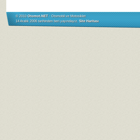
© 2010
Otomot.NET
- Otomobil ve Motosiklet
14 Aralık 2006 tarihinden beri yayındayız.
Site Haritası