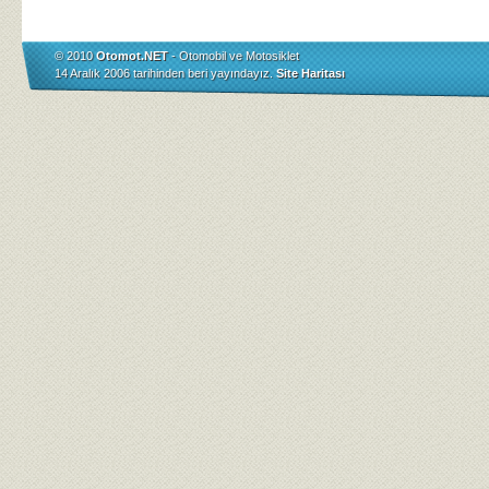
© 2010
Otomot.NET
- Otomobil ve Motosiklet
14 Aralık 2006 tarihinden beri yayındayız.
Site Haritası