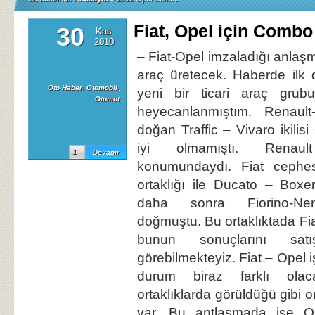
Fiat, Opel için Combo
30
Kas
2010
– Fiat-Opel imzaladığı anlaşma
araç üretecek. Haberde il
Oto Haber
,
Otomobil
,
yeni bir ticari araç gru
Otomot
heyecanlanmıştım. Renault-
doğan Traffic – Vivaro ikilis
iyi olmamıştı. Renau
1
Devamı
konumundaydı. Fiat cephes
ortaklığı ile Ducato – Box
daha sonra Fiorino-Nem
doğmuştu. Bu ortaklıktada Fia
bunun sonuçlarını satı
görebilmekteyiz. Fiat – Opel i
durum biraz farklı ola
ortaklıklarda görüldüğü gibi o
var. Bu antlaşmada ise Op