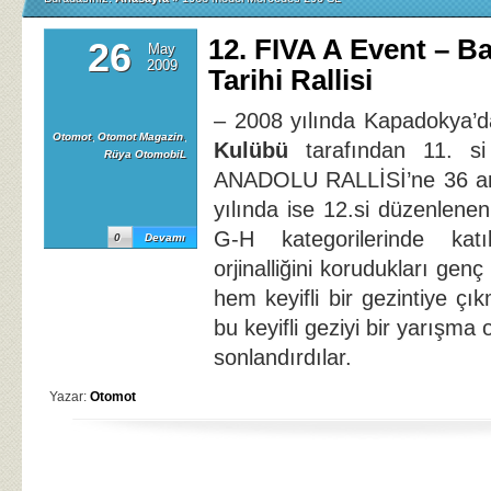
12. FIVA A Event – B
26
May
2009
Tarihi Rallisi
– 2008 yılında Kapadokya’
Otomot
,
Otomot Magazin
,
Kulübü
tarafından 11. si
Rüya OtomobiL
ANADOLU RALLİSİ’ne 36 ara
yılında ise 12.si düzenlenen
G-H kategorilerinde katıl
0
Devamı
orjinalliğini korudukları genç 
hem keyifli bir gezintiye ç
bu keyifli geziyi bir yarışma
sonlandırdılar.
Yazar:
Otomot