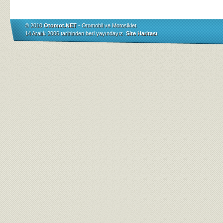
© 2010
Otomot.NET
- Otomobil ve Motosiklet
14 Aralık 2006 tarihinden beri yayındayız.
Site Haritası