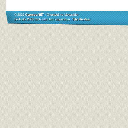
© 2010
Otomot.NET
- Otomobil ve Motosiklet
14 Aralık 2006 tarihinden beri yayındayız.
Site Haritası