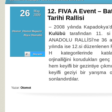
12. FIVA A Event – Ba
26
May
2009
Tarihi Rallisi
– 2008 yılında Kapadokya
Otomot
,
Otomot Magazin
,
Kulübü
tarafından 11. si
Rüya OtomobiL
ANADOLU RALLİSİ’ne 36 ara
yılında ise 12.si düzenlenen 
H kategorilerinde katıla
0
Devamı
orjinalliğini korudukları genç 
hem keyifli bir gezintiye çık
keyifli geziyi bir yarışma 
sonlandırdılar.
Yazar:
Otomot