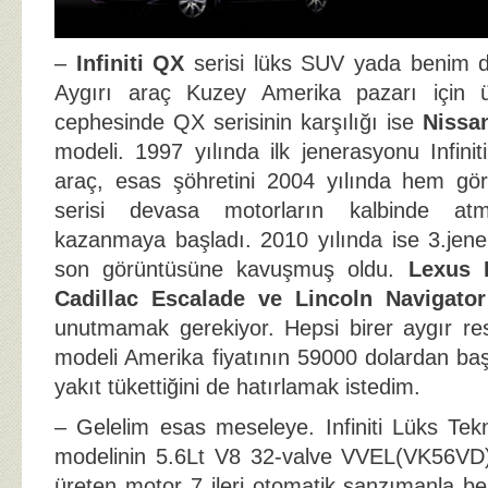
–
Infiniti QX
serisi lüks SUV yada benim 
Aygırı araç Kuzey Amerika pazarı için ü
cephesinde QX serisinin karşılığı ise
Nissa
modeli. 1997 yılında ilk jenerasyonu Infini
araç, esas şöhretini 2004 yılında hem g
serisi devasa motorların kalbinde atm
kazanmaya başladı. 2010 yılında ise 3.jene
son görüntüsüne kavuşmuş oldu.
Lexus 
Cadillac Escalade ve Lincoln Navigator
unutmamak gerekiyor. Hepsi birer aygır re
modeli Amerika fiyatının 59000 dolardan baş
yakıt tükettiğini de hatırlamak istedim.
– Gelelim esas meseleye. Infiniti Lüks Te
modelinin 5.6Lt V8 32-valve VVEL(VK56VD
üreten motor 7 ileri otomatik şanzımanla be