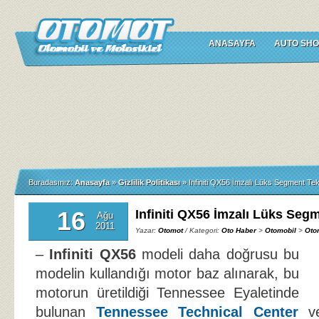
ANASAYFA
AUTO SHO
Buradasınız:
Anasayfa
»
Gizlilik Politikası
»
Infiniti QX56 İmzalı Lüks Segment Te
16
Infiniti QX56 İmzalı Lüks Seg
Ağu
2011
Yazar:
Otomot
/ Kategori:
Oto Haber
>
Otomobil
>
Oto
–
Infiniti QX56
modeli daha doğrusu bu
modelin kullandığı motor baz alınarak, bu
motorun üretildiği Tennessee Eyaletinde
bulunan
Tennessee Technical Center
v