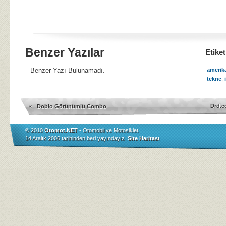
Benzer Yazılar
Etiket
Benzer Yazı Bulunamadı.
amerika
tekne
,
Drd.c
«
Doblo Görünümlü Combo
© 2010
Otomot.NET
- Otomobil ve Motosiklet
14 Aralık 2006 tarihinden beri yayındayız.
Site Haritası