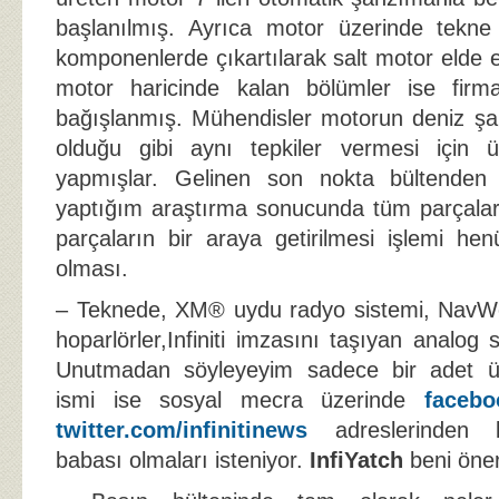
başlanılmış. Ayrıca motor üzerinde tekne 
komponenlerde çıkartılarak salt motor elde e
motor haricinde kalan bölümler ise firm
bağışlanmış. Mühendisler motorun deniz şa
olduğu gibi aynı tepkiler vermesi için ü
yapmışlar. Gelinen son nokta bültenden 
yaptığım araştırma sonucunda tüm parçalar
parçaların bir araya getirilmesi işlemi h
olması.
– Teknede, XM® uydu radyo sistemi, Nav
hoparlörler,Infiniti imzasını taşıyan analog
Unutmadan söyleyeyim sadece bir adet ür
ismi ise sosyal mecra üzerinde
faceboo
twitter.com/infinitinews
adreslerinden ka
babası olmaları isteniyor.
InfiYatch
beni öner