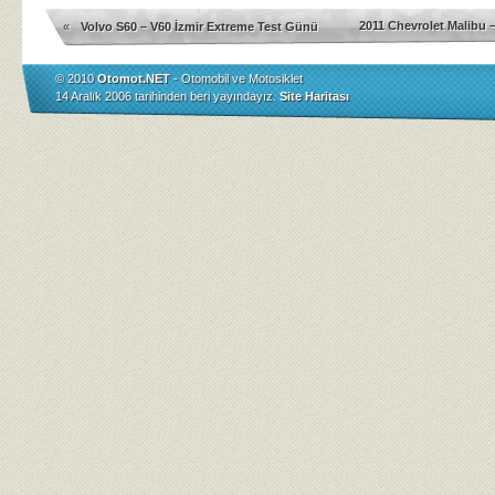
2011 Chevrolet Malibu – 
«
Volvo S60 – V60 İzmir Extreme Test Günü
© 2010
Otomot.NET
- Otomobil ve Motosiklet
14 Aralık 2006 tarihinden beri yayındayız.
Site Haritası