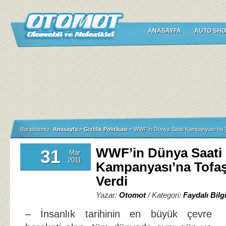
ANASAYFA
AUTO SHO
Buradasınız:
Anasayfa
»
Gizlilik Politikası
»
WWF’in Dünya Saati Kampanyası’na T
WWF’in Dünya Saati
31
Mar
2011
Kampanyası’na Tofaş
Verdi
Yazar:
Otomot
/ Kategori:
Faydalı Bilgi
– İnsanlık tarihinin en büyük çevre