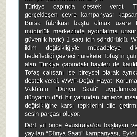
Türkiye çapında destek verdi. 
gerçekleşen çevre kampanyası kapsam
Bursa fabrikası başta olmak üzere İ
müdürlük merkezinde aydınlatma unsurl
güvenlik hariç) 1 saat için söndürüldü. 
iklim değişikliğiyle mücadeleye d
hedeflediği çevreci harekete Tofaş’ın çatı
alan Türkiye çapındaki bayileri de katıld
Tofaş çalışanı ise bireysel olarak ayr
destek verdi. WWF-Doğal Hayatı Korum
Vakfı’nın “Dünya Saati” uygulamas
dünyanın dört bir yanından binlerce insan
değişikliğine karşı tepkilerini dile getir
sesin parçası oluyor.
Dört yıl önce Avustralya’da başlayan 
yayılan “Dünya Saati” kampanyası, Eyfel