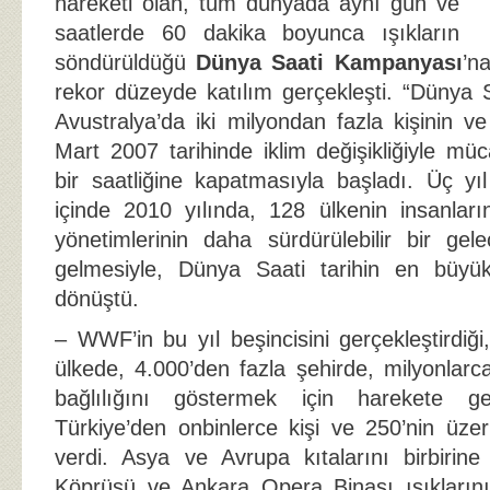
hareketi olan, tüm dünyada aynı gün ve
saatlerde 60 dakika boyunca ışıkların
söndürüldüğü
Dünya Saati Kampanyası
’n
rekor düzeyde katılım gerçekleşti. “Dünya S
Avustralya’da iki milyondan fazla kişinin v
Mart 2007 tarihinde iklim değişikliğiyle müca
bir saatliğine kapatmasıyla başladı. Üç yıl
içinde 2010 yılında, 128 ülkenin insanların
yönetimlerinin daha sürdürülebilir bir gel
gelmesiyle, Dünya Saati tarihin en büyü
dönüştü.
– WWF’in bu yıl beşincisini gerçekleştirdi
ülkede, 4.000’den fazla şehirde, milyonlar
bağlılığını göstermek için harekete g
Türkiye’den onbinlerce kişi ve 250’nin üz
verdi. Asya ve Avrupa kıtalarını birbirin
Köprüsü ve Ankara Opera Binası ışıkların