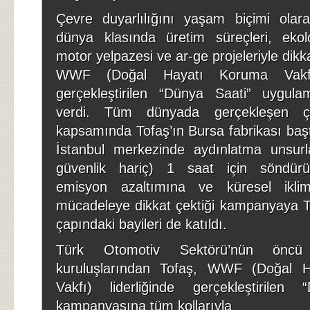
Çevre duyarlılığını yaşam biçimi ola
dünya klasında üretim süreçleri, eko
motor yelpazesi ve ar-ge projeleriyle dikk
WWF (Doğal Hayatı Koruma Vakfı) 
gerçekleştirilen “Dünya Saati” uygul
verdi. Tüm dünyada gerçekleşen çe
kapsamında Tofaş’ın Bursa fabrikası baş
İstanbul merkezinde aydınlatma unsurl
güvenlik hariç) 1 saat için söndür
emisyon azaltımına ve küresel iklim 
mücadeleye dikkat çektiği kampanyaya To
çapındaki bayileri de katıldı.
Türk Otomotiv Sektörü’nün öncü
kuruluşlarından Tofaş, WWF (Doğal 
Vakfı) liderliğinde gerçekleştirilen
kampanyasına tüm kollarıyla