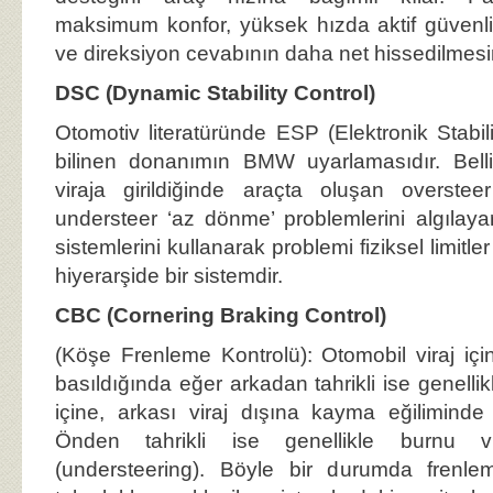
maksimum konfor, yüksek hızda aktif güvenl
ve direksiyon cevabının daha net hissedilmesin
DSC (Dynamic Stability Control)
Otomotiv literatüründe ESP (Elektronik Stabil
bilinen donanımın BMW uyarlamasıdır. Belli
viraja girildiğinde araçta oluşan overste
understeer ‘az dönme’ problemlerini algıl
sistemlerini kullanarak problemi fiziksel limitl
hiyerarşide bir sistemdir.
CBC (Cornering Braking Control)
(Köşe Frenleme Kontrolü): Otomobil viraj içi
basıldığında eğer arkadan tahrikli ise genellik
içine, arkası viraj dışına kayma eğiliminde 
Önden tahrikli ise genellikle burnu v
(understeering). Böyle bir durumda frenl