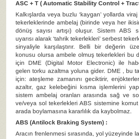
ASC + T ( Automatic Stability Control + Tract
Kalkışlarda veya buzlu ‘kaygan’ yollarda viraj
tekerleklerinde ambelaj (birinde veya her ikisi
dönüş sayısı artışı) oluşur. Sistem ABS s
uyarısı alarak ‘tahrik tekerlekleri’ serbest teke
sinyaliyle karşılaştırır. Belli bir değerin 
konusu olursa ambele olmuş tekerlekleri bu
için DME (Digital Motor Electronic) ile ha
gelen torku azaltma yoluna gider. DME , bu ta
için: ateşleme zamanını geciktirir, enjökterle
azaltır, gaz kelebeğini kısma işlemlerini y
sistem ambelaj oranları arasında sağ ve so
ve/veya sol tekerlekleri ABS sistemine komut v
arada boylamasına kararlılık da kaybolmaz.
ABS (Antilock Braking System) :
Aracın frenlenmesi sırasında, yol yüzeyinde la