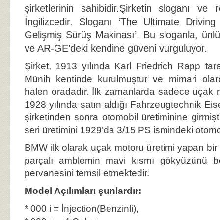
şirketlerinin sahibidir.Şirketin sloganı ve
İngilizcedir. Sloganı ‘The Ultimate Drivin
Gelişmiş Sürüş Makinası’. Bu sloganla, ünlü
ve AR-GE’deki kendine güveni vurguluyor.
Şirket, 1913 yılında Karl Friedrich Rapp ta
Münih kentinde kurulmuştur ve mimari ola
halen oradadır. İlk zamanlarda sadece uçak m
1928 yılında satın aldığı Fahrzeugtechnik Ei
şirketinden sonra otomobil üretiminine girmişt
seri üretimini 1929’da 3/15 PS ismindeki otomob
BMW ilk olarak uçak motoru üretimi yapan bir
parçalı amblemin mavi kısmı gökyüzünü b
pervanesini temsil etmektedir.
Model Açılımları şunlardır:
* 000 i = İnjection(Benzinli),