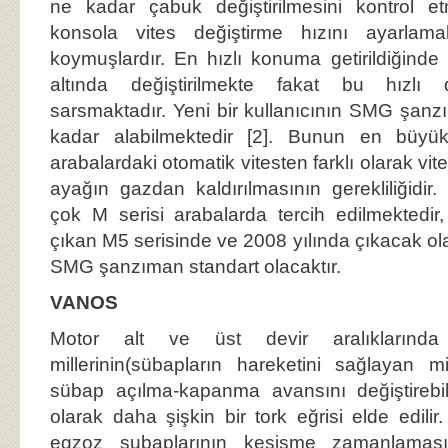
ne kadar çabuk değiştirilmesini kontrol e
konsola vites değiştirme hızını ayarlam
koymuşlardır. En hızlı konuma getirildiğinde
altında değiştirilmekte fakat bu hızlı 
sarsmaktadır. Yeni bir kullanıcının SMG şan
kadar alabilmektedir [2]. Bunun en büyü
arabalardaki otomatik vitesten farklı olarak vit
ayağın gazdan kaldırılmasının gerekliliğid
çok M serisi arabalarda tercih edilmektedir
çıkan M5 serisinde ve 2008 yılında çıkacak ol
SMG şanzıman standart olacaktır.
VANOS
Motor alt ve üst devir aralıklarında
millerinin(sübapların hareketini sağlayan mil
sübap açılma-kapanma avansını değiştirebi
olarak daha şişkin bir tork eğrisi elde edi
egzoz subaplarının kesişme zamanlamasın