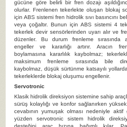
gücüne göre belirli bir fren dozajı aşıldığın
olurlar. Frenlenen tekerlekte oluşan blokaj
için ABS sistemi fren hidrolik sıvı basıncını belir
veya çoğaltır. Bunun için ABS sistemi 4 te
tekerlek devir sensörlerinden uyarı alır ve fre
düzenler. Bu durum frenleme sırasında a
engeller ve kararlığı artırır. Aracın fre
boylamasına kararlılık kaybolmaz; tekerlek
maksimum frenleme sırasında bile dire
kaybolmaz, düşük sürtünme katsayılı yollard
tekerleklerde blokaj oluşumu engellenir.
Servotronic
Klasik hidrolik direksiyon sistemine sahip ara
sürüş kolaylığı ve konfor sağlanırken yüksek
cevabının yumuşak olması nedeniyle aktif g
yüzden servotronic sistem hidrolik direks
desteğini araç hızına bağımlı kılar. Pa