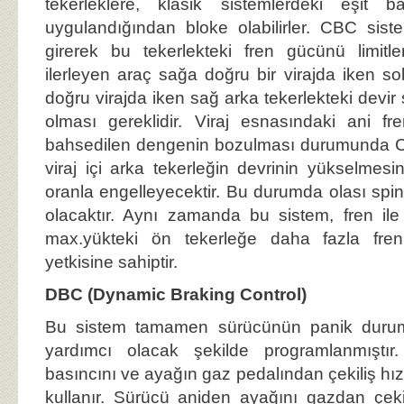
tekerleklere, klasik sistemlerdeki eşit b
uygulandığından bloke olabilirler. CBC sis
girerek bu tekerlekteki fren gücünü limitle
ilerleyen araç sağa doğru bir virajda iken sol
doğru virajda iken sağ arka tekerlekteki devir
olması gereklidir. Viraj esnasındaki ani fr
bahsedilen dengenin bozulması durumunda C
viraj içi arka tekerleğin devrinin yükselmesin
oranla engelleyecektir. Bu durumda olası spin
olacaktır. Aynı zamanda bu sistem, fren ile
max.yükteki ön tekerleğe daha fazla fre
yetkisine sahiptir.
DBC (Dynamic Braking Control)
Bu sistem tamamen sürücünün panik durum
yardımcı olacak şekilde programlanmıştı
basıncını ve ayağın gaz pedalından çekiliş hız
kullanır. Sürücü aniden ayağını gazdan çeki