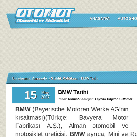
ANASAYFA
AUTO SHO
Buradasınız:
Anasayfa
»
Gizlilik Politikası
»
BMW Tarihi
15
BMW Tarihi
May
2007
Yazar:
Otomot
/ Kategori:
Faydalı Bilgiler
>
Otomot
BMW
(Bayerische Motoren Werke AG’nin
kısaltması)(Türkçe: Bavyera Motor
Fabrikası A.Ş.), Alman otomobil ve
motosiklet üreticisi.
BMW
ayrıca, Mini ve Ro