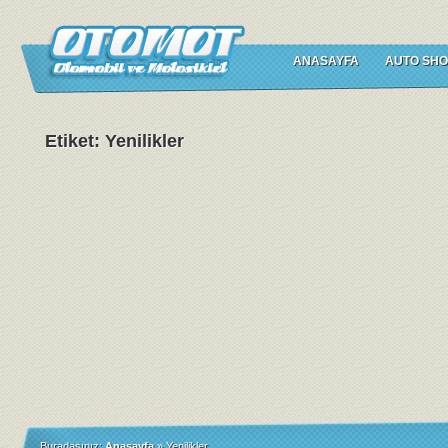
ANASAYFA
AUTO SHO
Etiket: Yenilikler
Buradasınız:
Anasayfa
»
Yenilikler