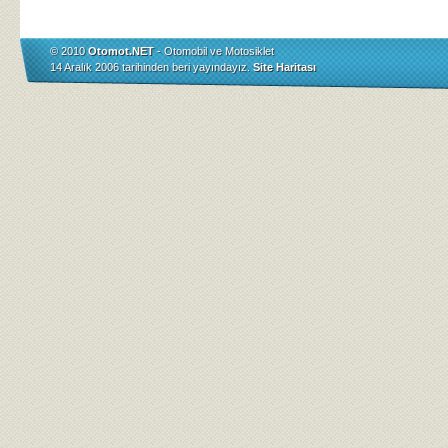
© 2010
Otomot.NET
- Otomobil ve Motosiklet
14 Aralık 2006 tarihinden beri yayındayız.
Site Haritası