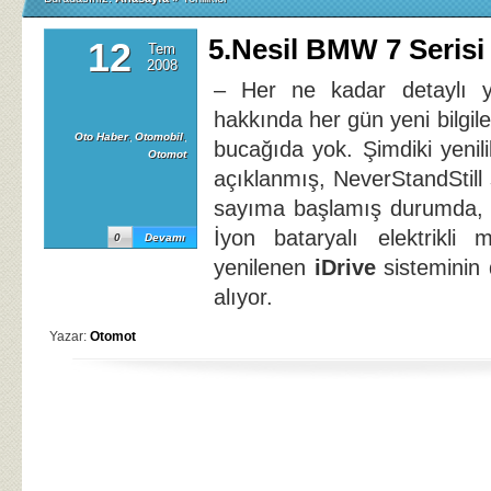
5.Nesil BMW 7 Serisi 
12
Tem
2008
– Her ne kadar detaylı 
hakkında her gün yeni bilgil
Oto Haber
,
Otomobil
,
bucağıda yok. Şimdiki yenilikl
Otomot
açıklanmış, NeverStandStill s
sayıma başlamış durumda, y
İyon bataryalı elektrikli 
0
Devamı
yenilenen
iDrive
sisteminin 
alıyor.
Yazar:
Otomot