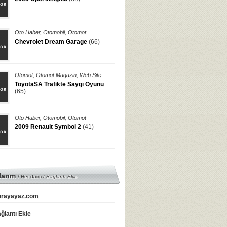
Oto Haber
,
Otomobil
,
Otomot
Chevrolet Dream Garage
(66)
Otomot
,
Otomot Magazin
,
Web Site
ToyotaSA Trafikte Saygı Oyunu
(65)
Oto Haber
,
Otomobil
,
Otomot
2009 Renault Symbol 2
(41)
larım
/ Her daim /
Bağlantı Ekle
rayayaz.com
ğlantı Ekle