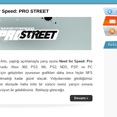
r Speed: PRO STREET
Rekl
c Arts, yaptığı açıklamayla yarış oyunu
Need for Speed: Pro
uyurdu. Xbox 360, PS3, Wii, PS2, NDS, PSP, ve PC
ı için geliştirilen oyununun grafikleri daha önce hiçbir NFS
lmadığı kadar güzel olacak. Vidyolarından gördüğümüz
leri düzeyde hatta kötü bir sürücü iseniz yarışın sonuna
ksiyon ile gelebilirsiniz. Bekleyip göreceğiz.
Devamı »