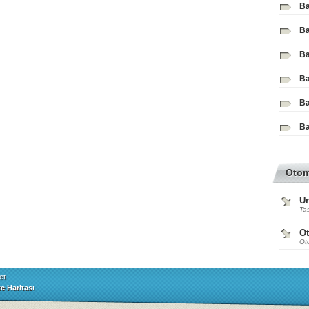
Ba
Ba
Ba
Ba
Ba
Ba
Oto
Ur
Tas
O
Ot
et
te Haritası