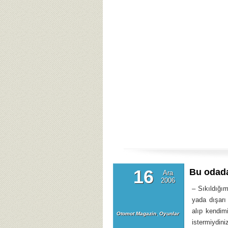
16
Bu odada
Ara
2006
– Sıkıldığı
yada dışarı
alıp kendim
Otomot Magazin
,
Oyunlar
istermiydini