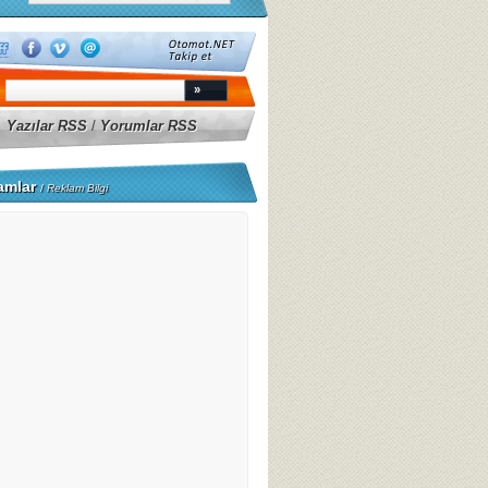
Yazılar RSS
/
Yorumlar RSS
amlar
/
Reklam Bilgi