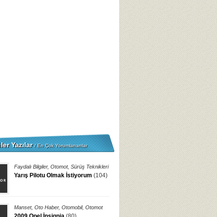
ler Yazılar
/ En Çok Yorumlananlar
Faydalı Bilgiler
,
Otomot
,
Sürüş Teknikleri
Yarış Pilotu Olmak İstiyorum
(104)
Manset
,
Oto Haber
,
Otomobil
,
Otomot
2009 Opel İnsignia
(80)