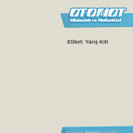
Etiket: Yarış Kiti
Buradasınız:
Anasayfa
»
Yarış Kiti