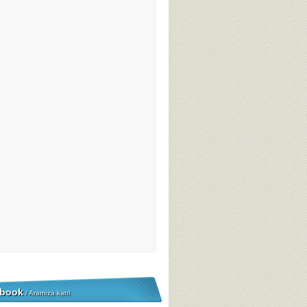
book
/ Aramıza katıl