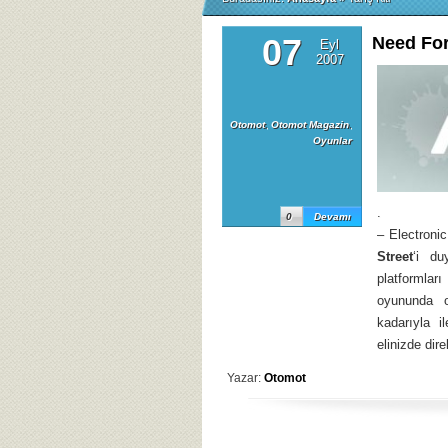
07
Need Fo
Eyl
2007
Otomot
,
Otomot Magazin
,
Oyunlar
.
0
Devamı
– Electroni
Street
‘i d
platformlar
oyununda o
kadarıyla i
elinizde dire
Yazar:
Otomot