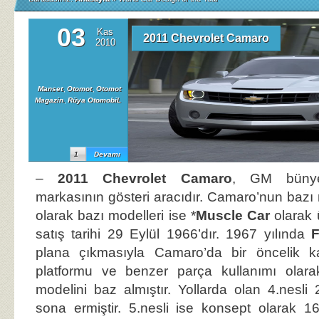
03
Kas
2011 Chevrolet Camaro
2010
Manset
,
Otomot
,
Otomot
Magazin
,
Rüya OtomobiL
1
Devamı
–
2011 Chevrolet Camaro
, GM bünyes
markasının gösteri aracıdır. Camaro’nun bazı 
olarak bazı modelleri ise *
Muscle Car
olarak ü
satış tarihi 29 Eylül 1966’dır. 1967 yılında
plana çıkmasıyla Camaro’da bir öncelik k
platformu ve benzer parça kullanımı olar
modelini baz almıştır. Yollarda olan 4.nesli 
sona ermiştir. 5.nesli ise konsept olarak 1