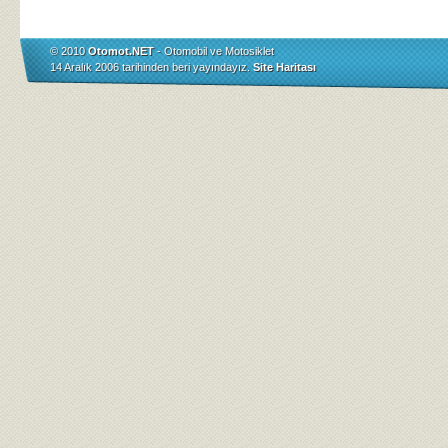
© 2010
Otomot.NET
- Otomobil ve Motosiklet
14 Aralık 2006 tarihinden beri yayındayız.
Site Haritası