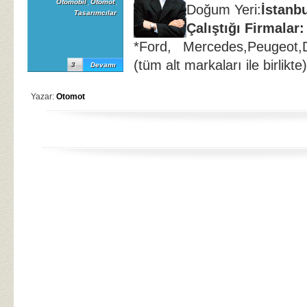
Otomobil
,
Otomot
,
Doğum Yeri:
İstanb
Tasarımcılar
Çalıştığı Firmalar:
*Ford, Mercedes,Peugeot,D
(tüm alt markaları ile birlikte)
3
Devamı
Yazar:
Otomot