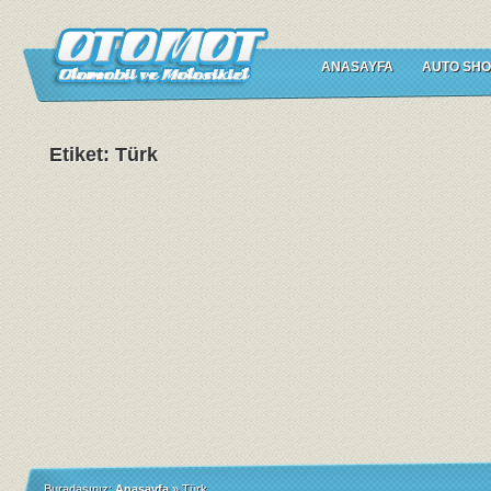
ANASAYFA
AUTO SHO
Etiket: Türk
Buradasınız:
Anasayfa
»
Türk