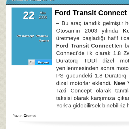
Ford Transit Connect
22
Mar
2008
– Bu araç tanıdık gelmiştir 
Otosan’ın 2003 yılında
K
Oto Konsept
,
Otomobil
,
üretmeye başladığı hafif tic
Otomot
Ford Transit Connect
‘ten b
Connect’de ilk olarak 1.8 Z
Duratorq TDDİ dizel motorl
3
Devamı
yenilenmesinden sonra motor
PS gücündeki 1.8 Duratorq
dizel motorlar eklendi.
New 
Taxi Concept olarak tanıtı
taksisi olarak karşımıza çıka
York’a gidebilirsek binebiliriz
Yazar:
Otomot