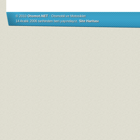
© 2010
Otomot.NET
- Otomobil ve Motosiklet
14 Aralık 2006 tarihinden beri yayındayız.
Site Haritası