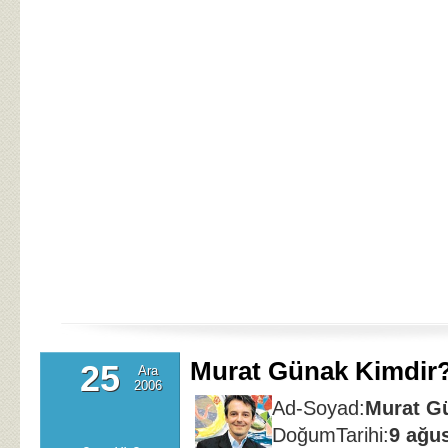
Murat Günak Kimdir
25
Ara
2006
Ad-Soyad:
Murat G
DoğumTarihi:
9 ağu