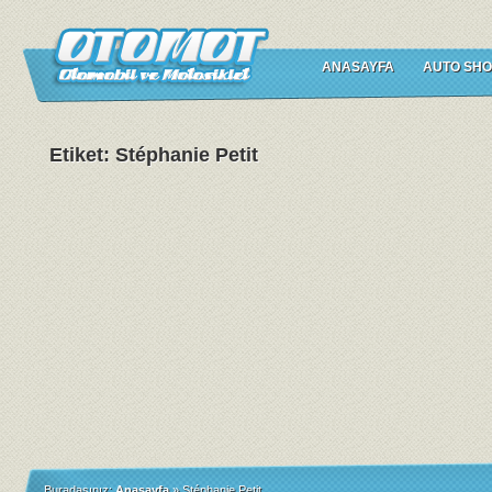
ANASAYFA
AUTO SHO
Etiket: Stéphanie Petit
Buradasınız:
Anasayfa
»
Stéphanie Petit