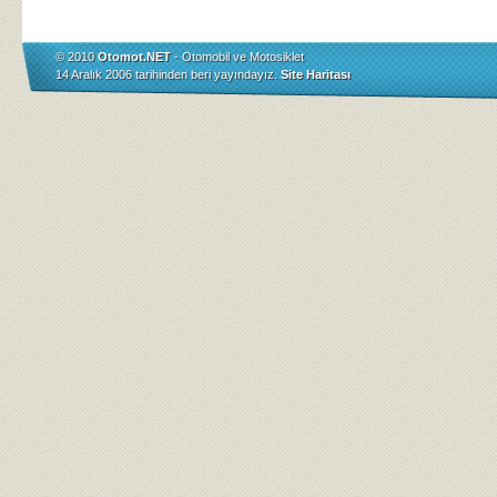
© 2010
Otomot.NET
- Otomobil ve Motosiklet
14 Aralık 2006 tarihinden beri yayındayız.
Site Haritası