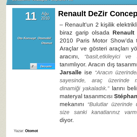
Renault DeZir Concep
11
Ağu
2010
– Renault’un 2 kişilik elektrik
biraz garip olsada
Renault 
Oto Konsept
,
Otomobil
,
2010 Paris Motor Show’da t
Otomot
Araçlar ve gösteri araçları y
aracını,
“basit,etkileyici ve
tanımlıyor. Aracın dış tasarı
2
Devamı
Jarsalle
ise
“Aracın üzerinde
sayesinde, araç üzerinde 
larını bel
dinamiği yakaladık.”
materyal tasarımcısı
Stéphani
mekanını
“Bulutlar üzerinde
size sanki kanatlarınız varmış
diyor.
Yazar:
Otomot