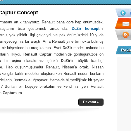
Captur Concept
irmasını artık tanıyoruz. Renault bana göre hep önümüzdeki
araçlarını bize göstermek amacında.
DeZir konsepti
ni
nınız yok gibidir. İlgi çekiciydi ve pek önümüzdeki 10 yılda
remeyeceğimiz bir araçtı. Ama Renault yine bir nokta bulmuş
n bir köşesinde bu araç kalmış. Evet
DeZir
modeli aslında bu
Rekl
ların ilkiydi.
Renault Captur
modelinide gördüğünüzde ön
k bir aşina olacaksınız çünkü
DeZir
‘in büyük kardeşi
e. Hep düşünmüşümdür Renault, Nissan’a ortak. Nissan
uke
gibi farklı modeller oluştururken Renault neden bunların
llerini üretmekle uğraşıyor. Herhalde bilmediğimiz bir şeyler
i? Bunları bir köşeye bırakalım ve kendimizi yeni Renault
na
Captur
alım..
Devamı »