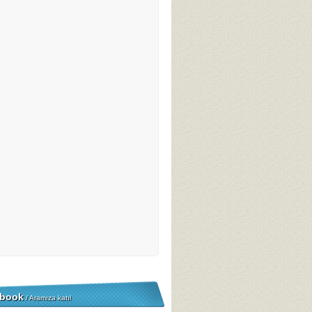
book
/ Aramıza katıl