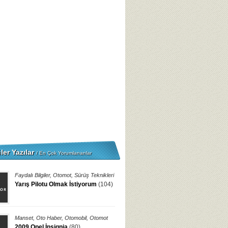
ler Yazılar
/ En Çok Yorumlananlar
Faydalı Bilgiler
,
Otomot
,
Sürüş Teknikleri
Yarış Pilotu Olmak İstiyorum
(104)
Manset
,
Oto Haber
,
Otomobil
,
Otomot
2009 Opel İnsignia
(80)