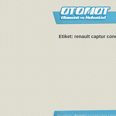
Etiket: renault captur con
Buradasınız:
Anasayfa
»
renault captur conce