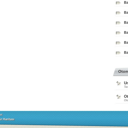
Ba
Ba
Ba
Ba
Ba
Ba
Oto
Ur
Tas
O
Ot
et
te Haritası