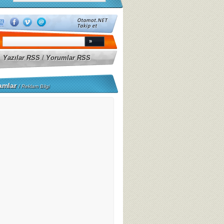
Yazılar RSS
/
Yorumlar RSS
amlar
/
Reklam Bilgi