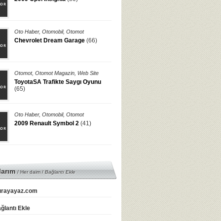
Oto Haber
,
Otomobil
,
Otomot
Chevrolet Dream Garage
(66)
Otomot
,
Otomot Magazin
,
Web Site
ToyotaSA Trafikte Saygı Oyunu
(65)
Oto Haber
,
Otomobil
,
Otomot
2009 Renault Symbol 2
(41)
larım
/ Her daim /
Bağlantı Ekle
rayayaz.com
ğlantı Ekle