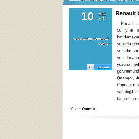
10
Renault 
Haz
2011
– Renault f
50 yılın 
hatırlamaya
Oto Konsept
,
Otomobil
,
yollarda gö
Otomot
ve aklımızı
yeni tasarım
yüzüne pe
2
Devamı
görünümünd
Qashqai, J
Concept mode
var değil m
tasarımları
Yazar:
Otomot