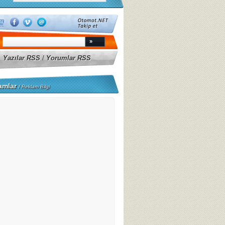
Yazılar RSS
/
Yorumlar RSS
amlar
/
Reklam Bilgi