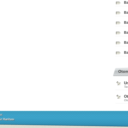
Ba
Ba
Ba
Ba
Ba
Ba
Oto
Ur
Tas
O
Ot
et
te Haritası