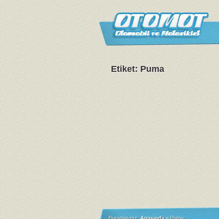
Etiket: Puma
Buradasınız:
Anasayfa
»
Puma