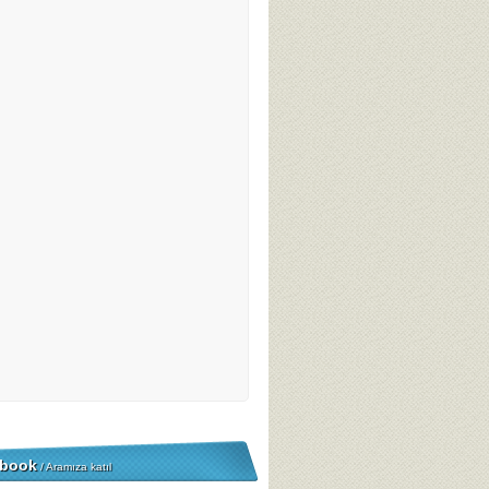
book
/ Aramıza katıl