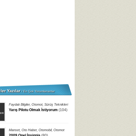
ler Yazılar
/ En Çok Yorumlananlar
Faydalı Bilgiler
,
Otomot
,
Sürüş Teknikleri
Yarış Pilotu Olmak İstiyorum
(104)
Manset
,
Oto Haber
,
Otomobil
,
Otomot
2009 Opel İnsignia
(80)