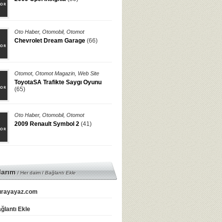
Oto Haber
,
Otomobil
,
Otomot
Chevrolet Dream Garage
(66)
Otomot
,
Otomot Magazin
,
Web Site
ToyotaSA Trafikte Saygı Oyunu
(65)
Oto Haber
,
Otomobil
,
Otomot
2009 Renault Symbol 2
(41)
larım
/ Her daim /
Bağlantı Ekle
rayayaz.com
ğlantı Ekle