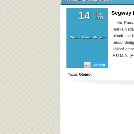
14
Segway 
Nis
2009
– Bu Puma 
marka yada 
olarak takd
Otomot
,
Otomot Magazin
mudur dediği
kişisel amaç
P.U.M.A. (Pe
0
Devamı
Yazar:
Otomot