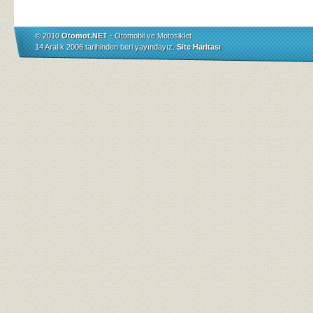
© 2010
Otomot.NET
- Otomobil ve Motosiklet
14 Aralık 2006 tarihinden beri yayındayız.
Site Haritası