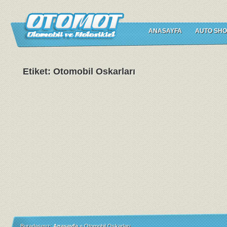
ANASAYFA
AUTO SHO
Etiket: Otomobil Oskarları
Buradasınız:
Anasayfa
»
Otomobil Oskarları