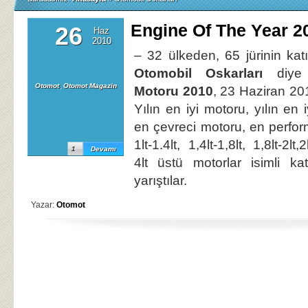
Engine Of The Year 20
26
Haz
2010
– 32 ülkeden, 65 jürinin katı
Otomobil Oskarları
diye 
Otomot
,
Otomot Magazin
Motoru 2010
, 23 Haziran 20
Yılın en iyi motoru, yılın en 
en çevreci motoru, en performa
1lt-1.4lt, 1,4lt-1,8lt, 1,8lt-2lt,2l
1
Devamı
4lt üstü motorlar isimli ka
yarıştılar.
Yazar:
Otomot