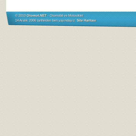
© 2010
Otomot.NET
- Otomobil ve Motosiklet
14 Aralık 2006 tarihinden beri yayındayız.
Site Haritası