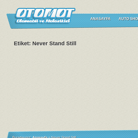
ANASAYFA
AUTO SHO
Etiket: Never Stand Still
Buradasınız:
Anasayfa
»
Never Stand Still