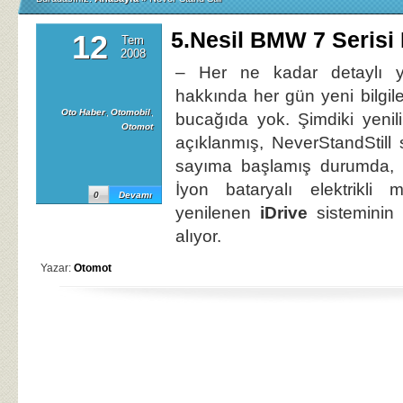
5.Nesil BMW 7 Serisi 
12
Tem
2008
– Her ne kadar detaylı 
hakkında her gün yeni bilgil
Oto Haber
,
Otomobil
,
bucağıda yok. Şimdiki yenilikl
Otomot
açıklanmış, NeverStandStill s
sayıma başlamış durumda, y
İyon bataryalı elektrikli 
0
Devamı
yenilenen
iDrive
sisteminin 
alıyor.
Yazar:
Otomot