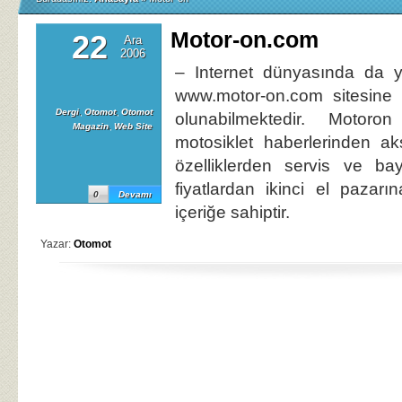
Motor-on.com
22
Ara
2006
– Internet dünyasında da y
www.motor-on.com sitesine 
Dergi
,
Otomot
,
Otomot
olunabilmektedir. Motoron
Magazin
,
Web Site
motosiklet haberlerinden ak
özelliklerden servis ve bay
fiyatlardan ikinci el pazar
0
Devamı
içeriğe sahiptir.
Yazar:
Otomot