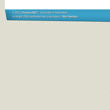
© 2010
Otomot.NET
- Otomobil ve Motosiklet
14 Aralık 2006 tarihinden beri yayındayız.
Site Haritası