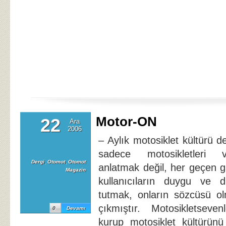
Motor-ON
22
Ara
2006
– Aylık motosiklet kültürü d
sadece motosikletleri v
Dergi
,
Otomot
,
Otomot
anlatmak değil, her geçen g
Magazin
kullanıcıların duygu ve d
tutmak, onların sözcüsü o
çıkmıştır. Motosikletseve
0
Devamı
kurup motosiklet kültürünü