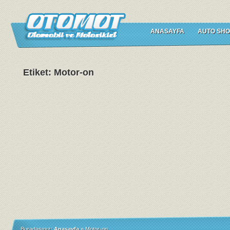
ANASAYFA
AUTO SHO
Etiket: Motor-on
Buradasınız:
Anasayfa
»
Motor-on