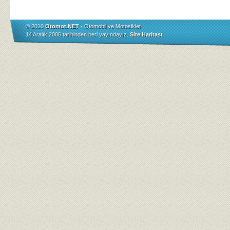
© 2010
Otomot.NET
- Otomobil ve Motosiklet
14 Aralık 2006 tarihinden beri yayındayız.
Site Haritası