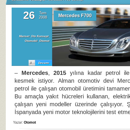
26
Tem
Mercedes F700
2008
Manset
,
Oto Konsept
,
Otomobil
,
Otomot
1
Devamı
–
Mercedes
,
2015
yılına kadar petrol ile
kesmek istiyor. Alman otomotiv devi Me
petrol ile çalışan otomobil üretimini tamamen 
Bu amaçla yakıt hücreleri kullanan, elektri
çalışan yeni modeller üzerinde çalışıyor.
İspanyada yeni motor teknolojilerini test etm
Yazar:
Otomot