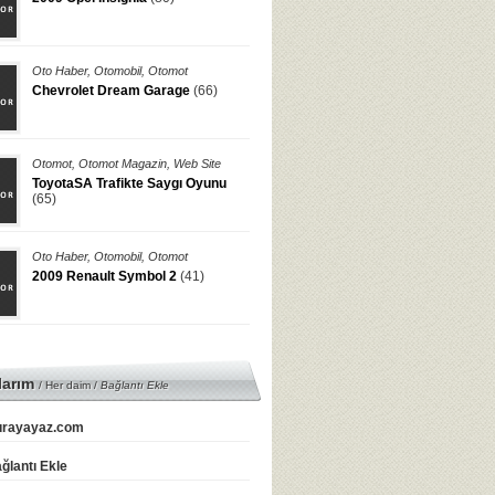
Oto Haber
,
Otomobil
,
Otomot
Chevrolet Dream Garage
(66)
Otomot
,
Otomot Magazin
,
Web Site
ToyotaSA Trafikte Saygı Oyunu
(65)
Oto Haber
,
Otomobil
,
Otomot
2009 Renault Symbol 2
(41)
larım
/ Her daim /
Bağlantı Ekle
rayayaz.com
ğlantı Ekle