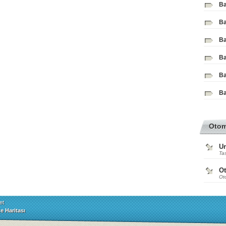
Ba
Ba
Ba
Ba
Ba
Ba
Oto
Ur
Tas
O
Ot
et
te Haritası