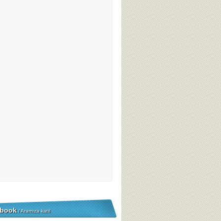
book
/ Aramıza katıl