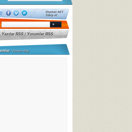
Yazılar RSS
/
Yorumlar RSS
amlar
/
Reklam Bilgi