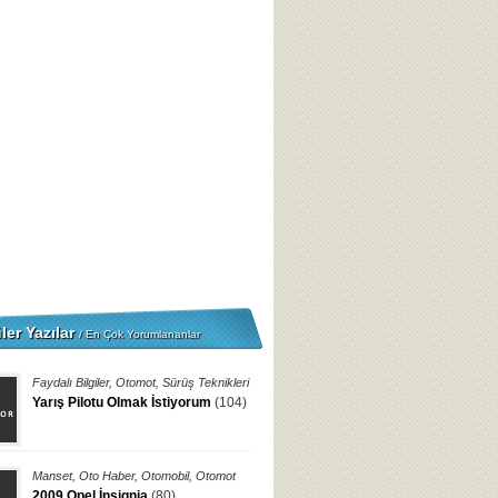
ler Yazılar
/ En Çok Yorumlananlar
Faydalı Bilgiler
,
Otomot
,
Sürüş Teknikleri
Yarış Pilotu Olmak İstiyorum
(104)
Manset
,
Oto Haber
,
Otomobil
,
Otomot
2009 Opel İnsignia
(80)