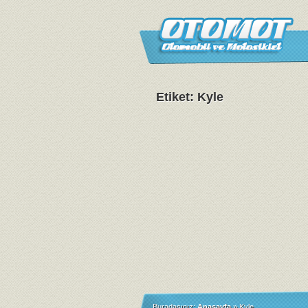
Etiket: Kyle
Buradasınız:
Anasayfa
»
Kyle