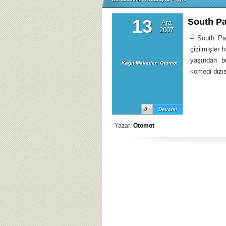
13
South Pa
Ara
2007
– South Pa
çizilmişler 
yaşından b
Kağıt Maketler
,
Otomot
komedi dizis
0
Devamı
Yazar:
Otomot