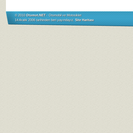
© 2010
Otomot.NET
- Otomobil ve Motosiklet
14 Aralık 2006 tarihinden beri yayındayız.
Site Haritası