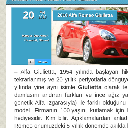
20
Eyl
2010 Alfa Romeo Giulietta
2010
Manset
,
Oto Haber
,
Otomobil
,
Otomot
4
Devamı
– Alfa Giulietta, 1954 yılında başlayan h
tekrarlanmış ve 20 yıllık periyotlarla döng
yılında yine aynı isimle
Giulietta
olarak t
damlasını andıran farkları ve ince ağız yapı
genetik Alfa ızgarasıyla) ile farklı olduğunu 
model. Firmanın 100.yaşını kutlamak için 
hediyesidir. Kim bilir. Açıklamalardan anla
Romeo önümüzdeki 5 yıllık dönemde akılda ka