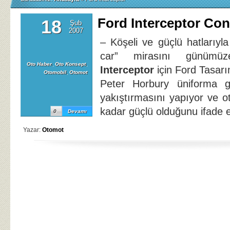
Ford Interceptor Co
18
Şub
2007
– Köşeli ve güçlü hatlarıyl
car” mirasını günüm
Oto Haber
,
Oto Konsept
,
Interceptor
için Ford Tasar
Otomobil
,
Otomot
Peter Horbury üniforma gi
yakıştırmasını yapıyor ve o
kadar güçlü olduğunu ifade e
0
Devamı
Yazar:
Otomot