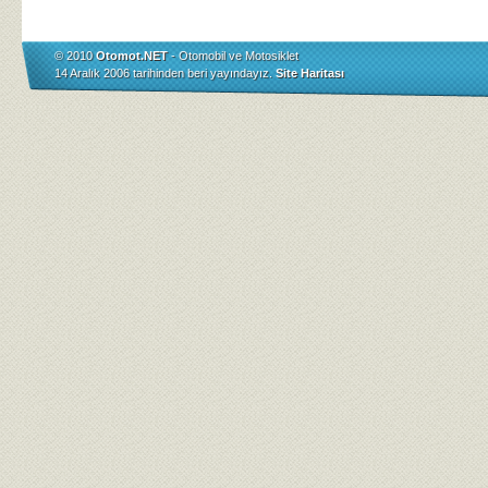
© 2010
Otomot.NET
- Otomobil ve Motosiklet
14 Aralık 2006 tarihinden beri yayındayız.
Site Haritası