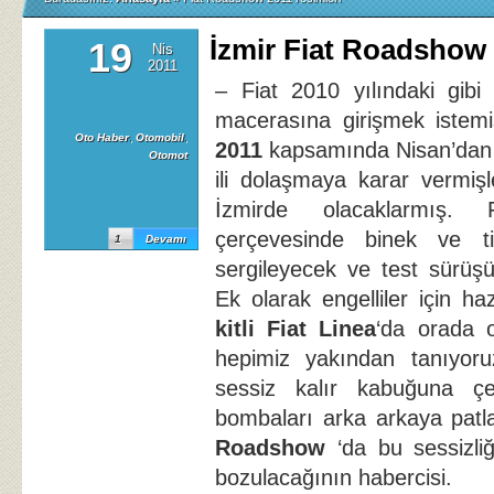
İzmir Fiat Roadshow 
19
Nis
2011
– Fiat 2010 yılındaki gibi
macerasına girişmek istem
Oto Haber
,
Otomobil
,
2011
kapsamında Nisan’dan 
Otomot
ili dolaşmaya karar vermiş
İzmirde olacaklarmış. 
çerçevesinde binek ve t
1
Devamı
sergileyecek ve test sürüş
Ek olarak engelliler için h
kitli Fiat Linea
‘da orada o
hepimiz yakından tanıyoru
sessiz kalır kabuğuna çe
bombaları arka arkaya patl
Roadshow
‘da bu sessizli
bozulacağının habercisi.