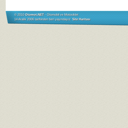
© 2010
Otomot.NET
- Otomobil ve Motosiklet
14 Aralık 2006 tarihinden beri yayındayız.
Site Haritası