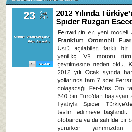
2012 Yılında Türkiye’
23
Şub
2012
Spider Rüzgarı Esec
Ferrari
’nin en yeni modeli
Otomot
,
Otomot Magazin
,
Frankfurt Otomobil Fuar
Rüya OtomobiL
Üstü açılabilen farklı bir
yenilikçi V8 motoru tüm
çevrilmesine neden oldu. 
5
Devamı
2012 yılı Ocak ayında hab
yollarında tam 7 adet Ferra
dolaşacağı Fer-Mas Oto tar
540 bin Euro’dan başlayan a
fiyatıyla Spider Türkiye’d
teslim edilmeye başlandı. B
otobanda ya da sahilde bir 
yürürken yanımızdan 