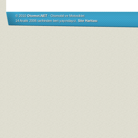
© 2010
Otomot.NET
- Otomobil ve Motosiklet
14 Aralık 2006 tarihinden beri yayındayız.
Site Haritası