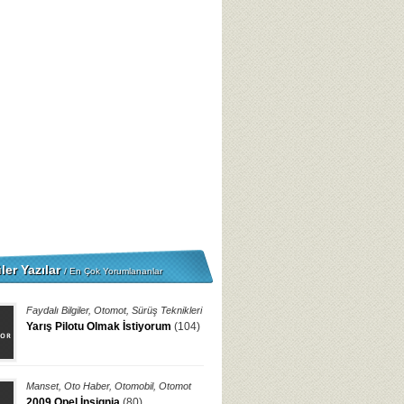
ler Yazılar
/ En Çok Yorumlananlar
Faydalı Bilgiler
,
Otomot
,
Sürüş Teknikleri
Yarış Pilotu Olmak İstiyorum
(104)
Manset
,
Oto Haber
,
Otomobil
,
Otomot
2009 Opel İnsignia
(80)