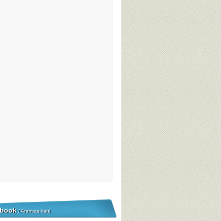
book
/ Aramıza katıl