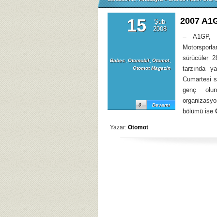
15
2007 A1
Şub
2008
– A1GP, 22
Motorsporl
sürücüler 2
Babes
,
Otomobil
,
Otomot
,
tarzında y
Otomot Magazin
Cumartesi s
genç olun
organizasy
0
Devamı
bölümü ise
Yazar:
Otomot