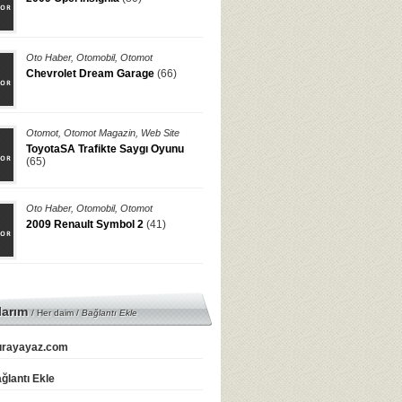
Oto Haber
,
Otomobil
,
Otomot
Chevrolet Dream Garage
(66)
Otomot
,
Otomot Magazin
,
Web Site
ToyotaSA Trafikte Saygı Oyunu
(65)
Oto Haber
,
Otomobil
,
Otomot
2009 Renault Symbol 2
(41)
larım
/ Her daim /
Bağlantı Ekle
rayayaz.com
ğlantı Ekle