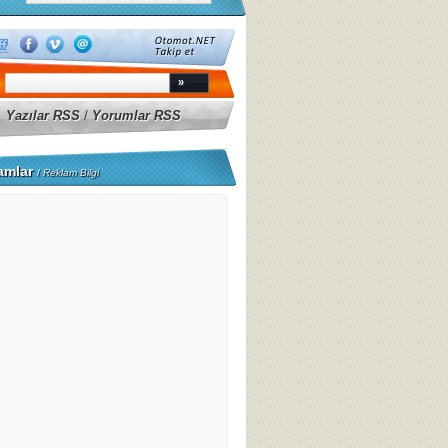
Yazılar RSS
/
Yorumlar RSS
amlar
/
Reklam Bilgi