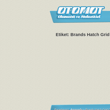
Etiket: Brands Hatch Grid
Buradasınız:
Anasayfa
»
Brands Hatch Grid G