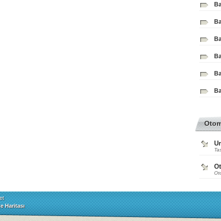
Ba
Ba
Ba
Ba
Ba
Ba
Oto
Ur
Tas
O
Ot
et
te Haritası